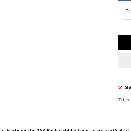
Te
Ab
Teilen
us dem
Immortal DNA Pack
steht für kompromisslose Qualität