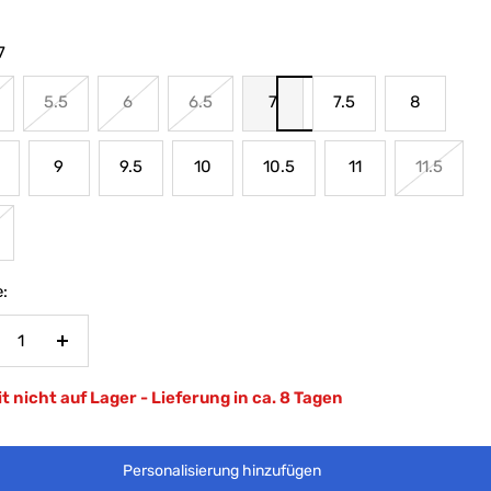
7
5.5
6
6.5
7
7.5
8
9
9.5
10
10.5
11
11.5
:
nge
Menge
rringern
erhöhen
t nicht auf Lager - Lieferung in ca. 8 Tagen
Personalisierung hinzufügen