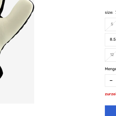
size:
5
8.5
12
Menge
Me
ve
zurzei