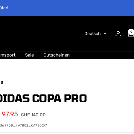
üter!
0
Sprache
Deutsch
amsport
Sale
Gutscheinen
AS
DIDAS COPA PRO
ebotspreis
 97.95
Regulärer
CHF 140.00
Preis
0369758_KA7802_KA7802/7