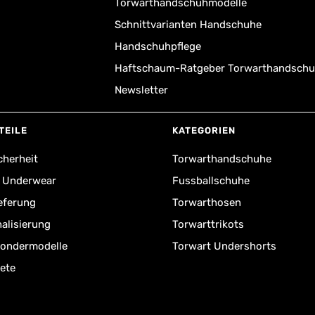
Torwarthandschuhmodelle
Schnittvarianten Handschuhe
Handschuhpflege
Haftschaum-Ratgeber Torwarthandsch
Newsletter
TEILE
KATEGORIEN
cherheit
Torwarthandschuhe
r Underwear
Fussballschuhe
ieferung
Torwarthosen
alisierung
Torwarttrikots
Sondermodelle
Torwart Undershorts
ete