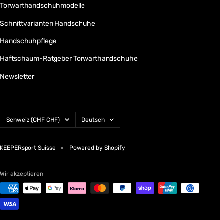
Torwarthandschuhmodelle
Schnittvarianten Handschuhe
Handschuhpflege
Haftschaum-Ratgeber Torwarthandschuhe
Newsletter
Land/Region
Sprache
Schweiz (CHF CHF)
Deutsch
KEEPERsport Suisse
Powered by Shopify
Wir akzeptieren