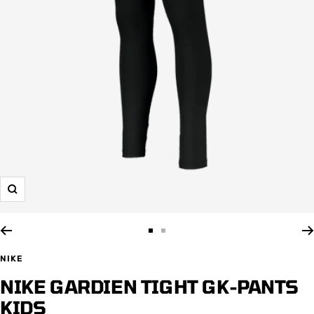
Zoom
Zur
Zur
Slide
Slide
NIKE
1
2
NIKE GARDIEN TIGHT GK-PANTS
gehen
gehen
KIDS