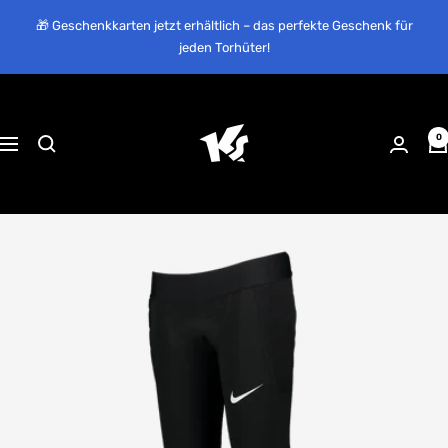
Direkt
🎁 Geschenkkarten jetzt erhältlich – das perfekte Geschenk für
zum
jeden Torhüter!
Inhalt
KEEPERsport
Suisse
0
Navigation