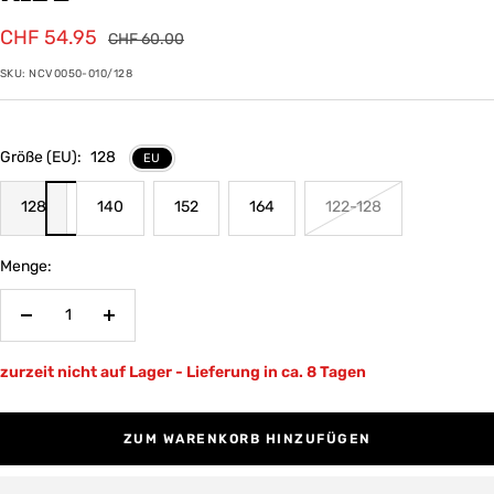
Angebotspreis
CHF 54.95
Regulärer
CHF 60.00
Preis
SKU:
NCV0050-010/128
Größe (EU):
128
EU
128
140
152
164
122-128
Menge:
Menge
Menge
verringern
erhöhen
zurzeit nicht auf Lager - Lieferung in ca. 8 Tagen
ZUM WARENKORB HINZUFÜGEN