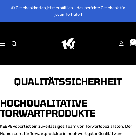
Direkt
🎁 Geschenkkarten jetzt erhältlich – das perfekte Geschenk für
zum
jeden Torhüter!
Inhalt
KEEPERsport
Suisse
0
Navigation
QUALITÄTSSICHERHEIT
HOCHQUALITATIVE
TORWARTPRODUKTE
KEEPERsport ist ein zuverlässiges Team von Torwartspezialisten. Der
Name steht für Torwartprodukte in hochwertigster Qualität zum