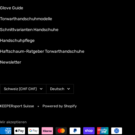
Glove Guide
Torwarthandschuhmodelle
Schnittvarianten Handschuhe
Handschuhpflege
Haftschaum-Ratgeber Torwarthandschuhe
Newsletter
Land/Region
Sprache
Schweiz (CHF CHF)
Deutsch
KEEPERsport Suisse
Powered by Shopify
Wir akzeptieren