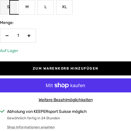
S
M
L
XL
Menge:
Menge
Menge
verringern
erhöhen
Auf Lager
ZUM WARENKORB HINZUFÜGEN
Weitere Bezahlmöglichkeiten
Abholung von KEEPERsport Suisse möglich
Gewöhnlich fertig in 24 Stunden
Shop Informationen ansehen