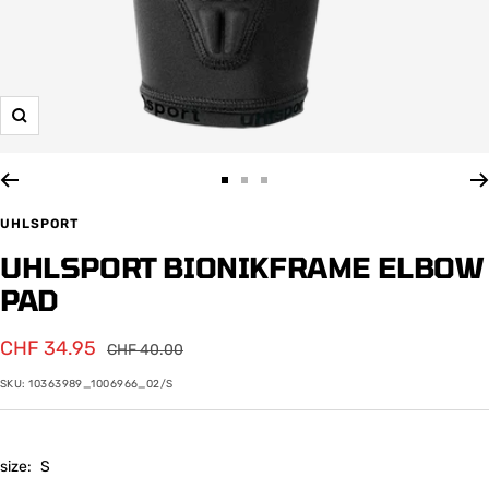
Zoom
Zur
Zur
Zur
Slide
Slide
Slide
UHLSPORT
1
2
3
UHLSPORT BIONIKFRAME ELBOW
gehen
gehen
gehen
PAD
Angebotspreis
CHF 34.95
Regulärer
CHF 40.00
Preis
SKU:
10363989_1006966_02/S
size:
S