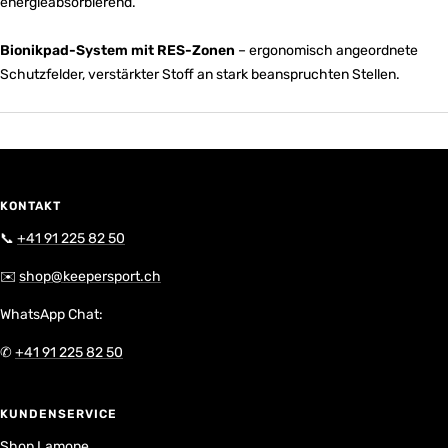
energieabsorbierend.
Bionikpad-System mit RES-Zonen
– ergonomisch angeordnete
Schutzfelder, verstärkter Stoff an stark beanspruchten Stellen.
KONTAKT
📞
+41 91 225 82 50
✉️
shop@keepersport.ch
WhatsApp Chat:
✆
+41 91 225 82 50
KUNDENSERVICE
Shop Lamone