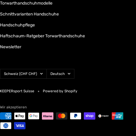
Torwarthandschuhmodelle
Schnittvarianten Handschuhe
Handschuhpflege
Haftschaum-Ratgeber Torwarthandschuhe
Newsletter
Land/Region
Sprache
Schweiz (CHF CHF)
Deutsch
KEEPERsport Suisse
Powered by Shopify
Wir akzeptieren