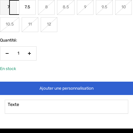
7
7.5
8
8.5
9
9.5
10
10.5
11
12
Quantité:
Réduire
Augmenter
la
la
En stock
quantité
quantité
Ajouter une personnalisation
Texte