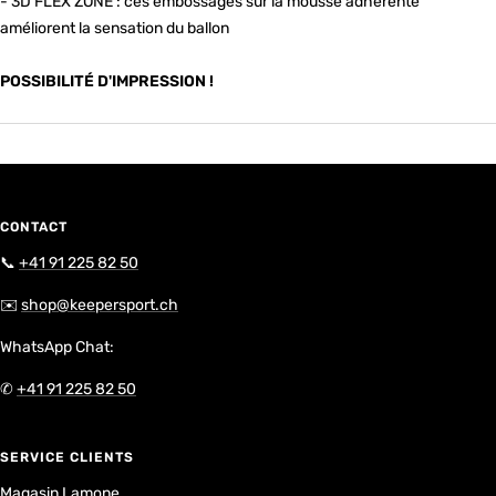
- 3D FLEX ZONE : ces embossages sur la mousse adhérente
améliorent la sensation du ballon
POSSIBILITÉ D'IMPRESSION !
CONTACT
📞
+41 91 225 82 50
✉️
shop@keepersport.ch
WhatsApp Chat:
✆
+41 91 225 82 50
SERVICE CLIENTS
Magasin Lamone