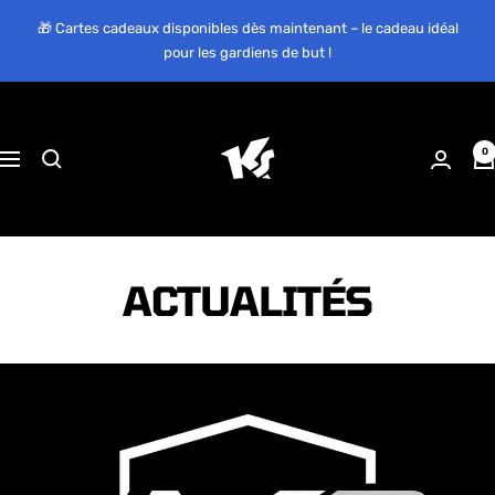
Passer
🎁 Cartes cadeaux disponibles dès maintenant – le cadeau idéal
au
pour les gardiens de but !
contenu
KEEPERsport
Suisse
0
Navigation
ACTUALITÉS