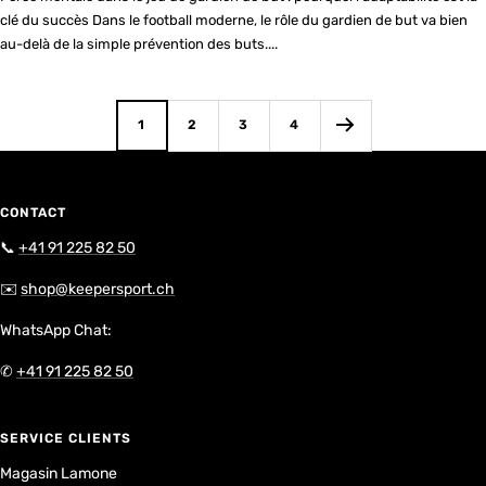
clé du succès Dans le football moderne, le rôle du gardien de but va bien
au-delà de la simple prévention des buts....
1
2
3
4
CONTACT
📞
+41 91 225 82 50
✉️
shop@keepersport.ch
WhatsApp Chat:
✆
+41 91 225 82 50
SERVICE CLIENTS
Magasin Lamone