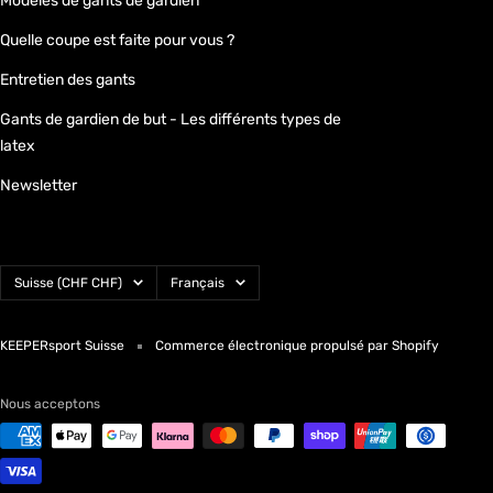
Modèles de gants de gardien
Quelle coupe est faite pour vous ?
Entretien des gants
Gants de gardien de but - Les différents types de
latex
Newsletter
Pays/région
Langue
Suisse (CHF CHF)
Français
KEEPERsport Suisse
Commerce électronique propulsé par Shopify
Nous acceptons