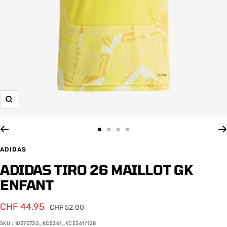
Zoom
Aller
Aller
Aller
Aller
au
au
au
au
ADIDAS
slide
slide
slide
slide
ADIDAS TIRO 26 MAILLOT GK
1
2
3
4
ENFANT
Prix
CHF 44.95
Prix
CHF 52.00
normal
de
SKU :
10370730_KC5361_KC5361/128