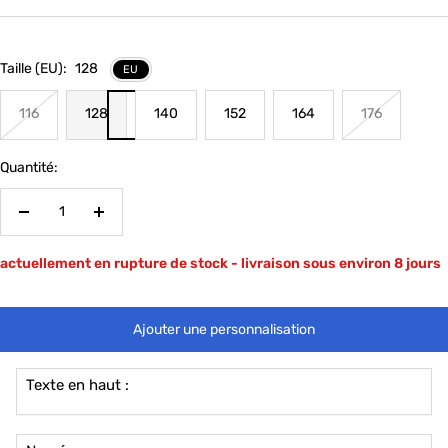
vente
Taille (EU):
128
EU
116
128
140
152
164
176
Quantité:
Réduire
Augmenter
la
la
actuellement en rupture de stock - livraison sous environ 8 jours
quantité
quantité
Ajouter une personnalisation
Texte en haut :