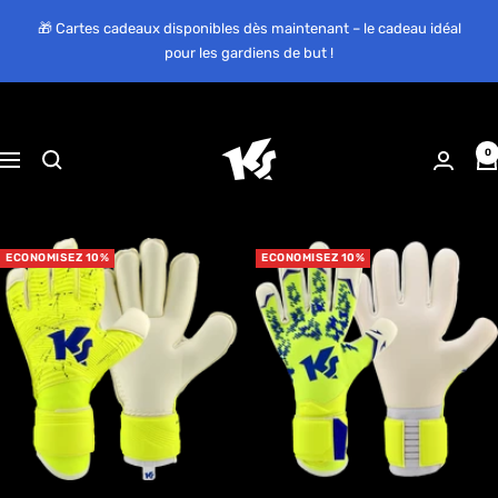
Passer
🎁 Cartes cadeaux disponibles dès maintenant – le cadeau idéal
au
pour les gardiens de but !
contenu
KEEPERsport
0
Navigation
Suisse
ECONOMISEZ 10%
ECONOMISEZ 10%