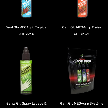
Gant Glu MEGAgrip Tropical
Gant Glu MEGAgrip Fraise
Prix
Prix
CHF 29.95
CHF 29.95
de
de
vente
vente
Gants Glu Spray Lavage &
Gant Glu MEGAgrip Système