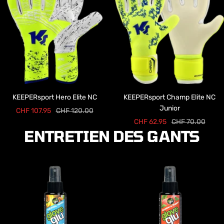
KEEPERsport Hero Elite NC
KEEPERsport Champ Elite NC
Junior
Prix
Prix
CHF 107.95
CHF 120.00
Prix
Prix
CHF 62.95
CHF 70.00
de
normal
ENTRETIEN DES GANTS
de
normal
vente
vente