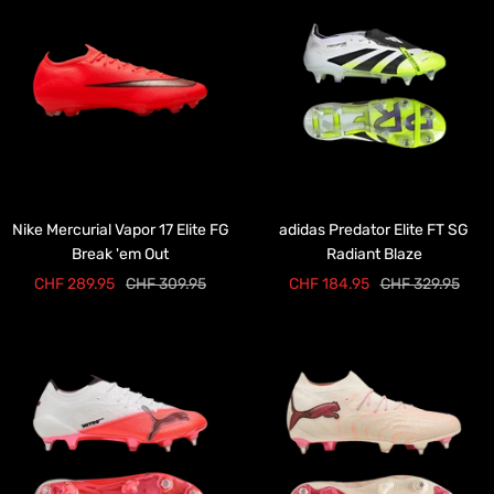
Nike Mercurial Vapor 17 Elite FG
adidas Predator Elite FT SG
Break 'em Out
Radiant Blaze
Prix
Prix
Prix
Prix
CHF 289.95
CHF 309.95
CHF 184.95
CHF 329.95
de
normal
de
normal
vente
vente