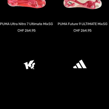
PUMA Ultra Nitro 7 Ultimate MixSG
PUMA Future 9 ULTIMATE MixSG
Prix
Prix
CHF 264.95
CHF 264.95
de
de
vente
vente