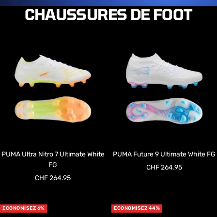
CHAUSSURES DE FOOT
PUMA Ultra Nitro 7 Ultimate White
PUMA Future 9 Ultimate White FG
FG
Prix
CHF 264.95
Prix
CHF 264.95
de
de
vente
vente
ECONOMISEZ 6%
ECONOMISEZ 44%