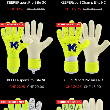
KEEPERsport Pro Elite GC
KEEPERsport Champ Elite NC
Prix
Prix
Prix
Prix
CHF 89.95
CHF 100.00
CHF 89.95
CHF 100.00
de
normal
de
normal
vente
vente
ECONOMISEZ 11%
ECONOMISEZ 11%
KEEPERsport Pro Elite NC
KEEPERsport Pro Rise NC
Prix
Prix
Prix
Prix
CHF 79.95
CHF 90.00
CHF 39.95
CHF 45.00
de
normal
de
normal
vente
vente
ECONOMISEZ 10%
ECONOMISEZ 10%