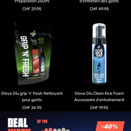
Préparation 250ml
d'entretien des gants
Prix
Prix
CHF 29.95
CHF 49.95
de
de
vente
vente
Glove Glu grip 'n' fresh Nettoyant
Glove Glu Clean Kick Foam
pour gants
Accessoire d'entraînement
Prix
Prix
CHF 34.95
CHF 19.95
de
de
vente
vente