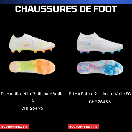
CHAUSSURES DE FOOT
PUMA Ultra Nitro 7 Ultimate White
PUMA Future 9 Ultimate White FG
FG
Prix
CHF 264.95
Prix
CHF 264.95
de
de
vente
vente
ECONOMISEZ 6%
ECONOMISEZ 44%