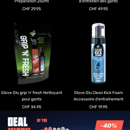
Préparation 250ml
d'entretien des gants
Prix
Prix
CHF 29.95
CHF 49.95
de
de
vente
vente
Glove Glu grip 'n' fresh Nettoyant
Glove Glu Clean Kick Foam
pour gants
Accessoire d'entraînement
Prix
Prix
CHF 34.95
CHF 19.95
de
de
vente
vente