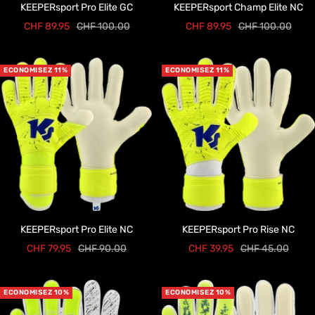
KEEPERsport Pro Elite GC
KEEPERsport Champ Elite NC
Prix
Prix
Prix
Prix
CHF 89.95
CHF 100.00
CHF 89.95
CHF 100.00
de
normal
de
normal
vente
vente
ECONOMISEZ 11%
ECONOMISEZ 11%
KEEPERsport Pro Elite NC
KEEPERsport Pro Rise NC
Prix
Prix
Prix
Prix
CHF 79.95
CHF 90.00
CHF 39.95
CHF 45.00
de
normal
de
normal
vente
vente
ECONOMISEZ 10%
ECONOMISEZ 10%