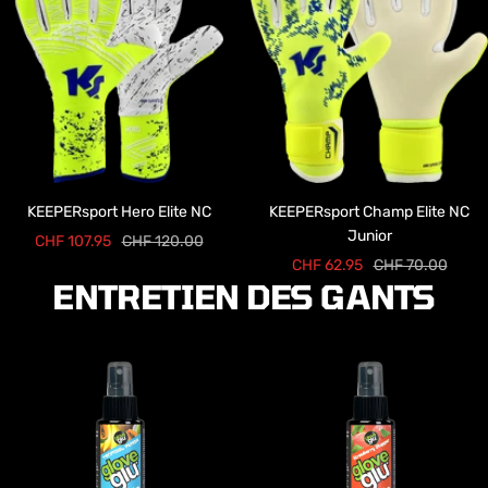
KEEPERsport Hero Elite NC
KEEPERsport Champ Elite NC
Junior
Prix
Prix
CHF 107.95
CHF 120.00
Prix
Prix
CHF 62.95
CHF 70.00
de
normal
ENTRETIEN DES GANTS
de
normal
vente
vente