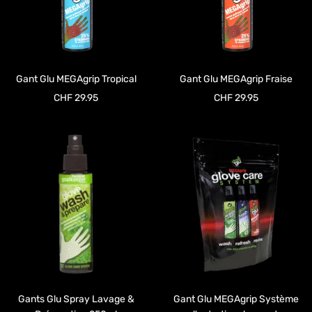
Gant Glu MEGAgrip Tropical
Gant Glu MEGAgrip Fraise
Prix
Prix
CHF 29.95
CHF 29.95
de
de
vente
vente
Gants Glu Spray Lavage &
Gant Glu MEGAgrip Système