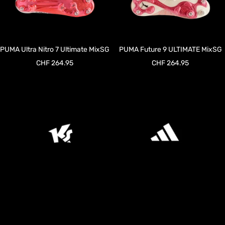
PUMA Ultra Nitro 7 Ultimate MixSG
PUMA Future 9 ULTIMATE MixSG
Prix
Prix
CHF 264.95
CHF 264.95
de
de
vente
vente