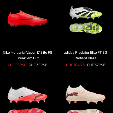
Nike Mercurial Vapor 17 Elite FG
adidas Predator Elite FT SG
Break 'em Out
Radiant Blaze
Prix
Prix
Prix
Prix
CHF 289.95
CHF 309.95
CHF 184.95
CHF 329.95
de
normal
de
normal
vente
vente