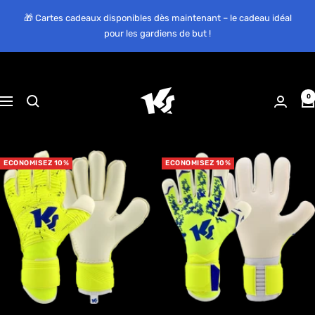
Passer
🎁 Cartes cadeaux disponibles dès maintenant – le cadeau idéal
au
pour les gardiens de but !
contenu
KEEPERsport
0
Navigation
Suisse
ECONOMISEZ 10%
ECONOMISEZ 10%