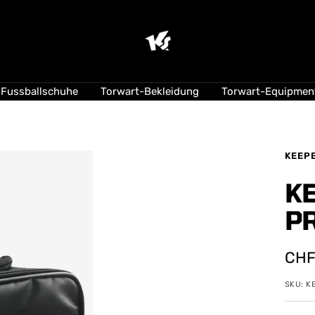
KEEPERsport
Suisse
Fussballschuhe
Torwart-Bekleidung
Torwart-Equipmen
KEEP
K
P
Ang
CHF
SKU:
K