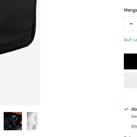
Menge
Me
ve
Auf L
Ab
Gew
Sh