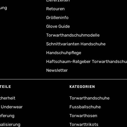
Lieferzeiten
rung
Retouren
Größeninfo
Glove Guide
Torwarthandschuhmodelle
Schnittvarianten Handschuhe
Handschuhpflege
Haftschaum-Ratgeber Torwarthandsch
Newsletter
TEILE
KATEGORIEN
cherheit
Torwarthandschuhe
r Underwear
Fussballschuhe
ieferung
Torwarthosen
alisierung
Torwarttrikots