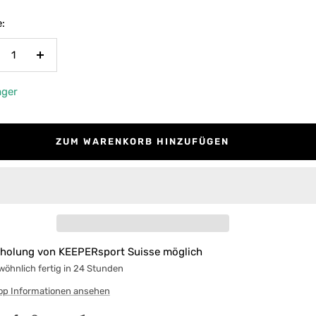
:
nge
Menge
rringern
erhöhen
ager
ZUM WARENKORB HINZUFÜGEN
holung von KEEPERsport Suisse möglich
öhnlich fertig in 24 Stunden
op Informationen ansehen