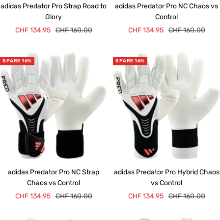
adidas Predator Pro Strap Road to
adidas Predator Pro NC Chaos vs
Glory
Control
Angebotspreis
Regulärer
Angebotspreis
Regulärer
CHF 134.95
CHF 160.00
CHF 134.95
CHF 160.00
Preis
Preis
SPARE 16%
SPARE 16%
adidas Predator Pro NC Strap
adidas Predator Pro Hybrid Chaos
Chaos vs Control
vs Control
Angebotspreis
Regulärer
Angebotspreis
Regulärer
CHF 134.95
CHF 160.00
CHF 134.95
CHF 160.00
Preis
Preis