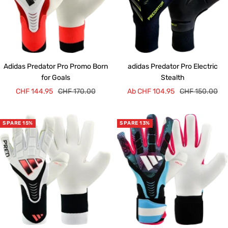
Adidas Predator Pro Promo Born
adidas Predator Pro Electric
for Goals
Stealth
Angebotspreis
Regulärer
Angebotspreis
Regulärer
CHF 144.95
CHF 170.00
Ab CHF 104.95
CHF 150.00
Preis
Preis
SPARE 15%
SPARE 13%