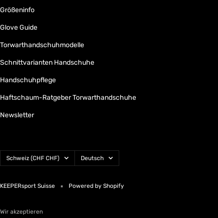
Größeninfo
Glove Guide
Torwarthandschuhmodelle
Schnittvarianten Handschuhe
Handschuhpflege
Haftschaum-Ratgeber Torwarthandschuhe
Newsletter
Land/Region
Sprache
Schweiz (CHF CHF)
Deutsch
KEEPERsport Suisse
Powered by Shopify
Wir akzeptieren