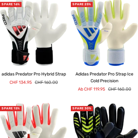
SPARE 16%
SPARE 25%
adidas Predator Pro Hybrid Strap
Adidas Predator Pro Strap Ice
Cold Precision
Angebotspreis
Regulärer
CHF 134.95
CHF 160.00
Angebotspreis
Regulärer
Ab CHF 119.95
CHF 160.00
Preis
Preis
SPARE 15%
SPARE 30%