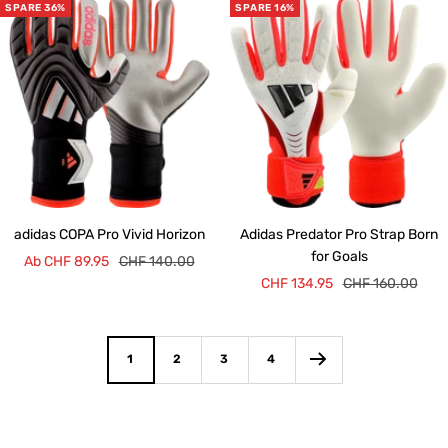
SPARE 36%
SPARE 16%
adidas COPA Pro Vivid Horizon
Adidas Predator Pro Strap Born
for Goals
Angebotspreis
Regulärer
Ab CHF 89.95
CHF 140.00
Angebotspreis
Regulärer
CHF 134.95
CHF 160.00
Preis
Preis
1
2
3
4