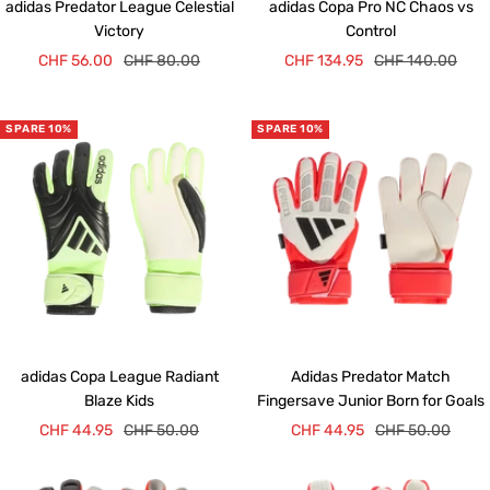
adidas Predator League Celestial
adidas Copa Pro NC Chaos vs
Victory
Control
Angebotspreis
Regulärer
Angebotspreis
Regulärer
CHF 56.00
CHF 80.00
CHF 134.95
CHF 140.00
Preis
Preis
SPARE 10%
SPARE 10%
adidas Copa League Radiant
Adidas Predator Match
Blaze Kids
Fingersave Junior Born for Goals
Angebotspreis
Regulärer
Angebotspreis
Regulärer
CHF 44.95
CHF 50.00
CHF 44.95
CHF 50.00
Preis
Preis