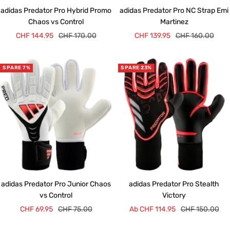
adidas Predator Pro Hybrid Promo
adidas Predator Pro NC Strap Emi
Chaos vs Control
Martinez
Angebotspreis
Regulärer
Angebotspreis
Regulärer
CHF 144.95
CHF 170.00
CHF 139.95
CHF 160.00
Preis
Preis
SPARE 7%
SPARE 23%
adidas Predator Pro Junior Chaos
adidas Predator Pro Stealth
vs Control
Victory
Angebotspreis
Regulärer
Angebotspreis
Regulärer
CHF 69.95
CHF 75.00
Ab CHF 114.95
CHF 150.00
Preis
Preis