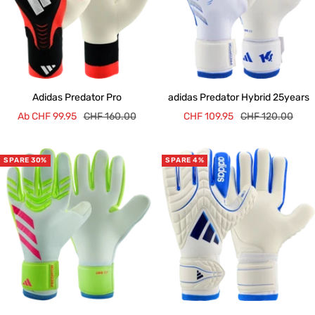
Adidas Predator Pro
adidas Predator Hybrid 25years
Angebotspreis
Regulärer
Angebotspreis
Regulärer
Ab CHF 99.95
CHF 160.00
CHF 109.95
CHF 120.00
Preis
Preis
SPARE 30%
SPARE 4%