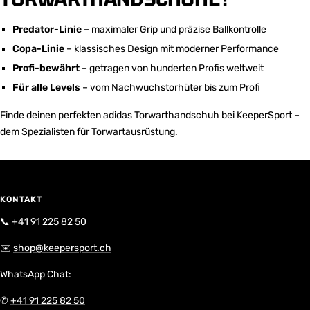
Predator-Linie
– maximaler Grip und präzise Ballkontrolle
Copa-Linie
– klassisches Design mit moderner Performance
Profi-bewährt
– getragen von hunderten Profis weltweit
Für alle Levels
– vom Nachwuchstorhüter bis zum Profi
Finde deinen perfekten adidas Torwarthandschuh bei KeeperSport –
dem Spezialisten für Torwartausrüstung.
KONTAKT
📞
+41 91 225 82 50
✉️
shop@keepersport.ch
WhatsApp Chat:
✆
+41 91 225 82 50