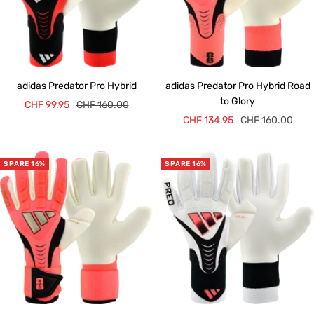
adidas Predator Pro Hybrid
adidas Predator Pro Hybrid Road
to Glory
Angebotspreis
Regulärer
CHF 99.95
CHF 160.00
Angebotspreis
Regulärer
CHF 134.95
CHF 160.00
Preis
Preis
SPARE 16%
SPARE 16%