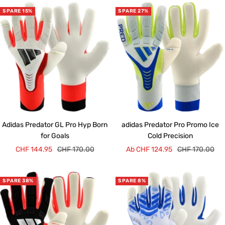
SPARE 15%
SPARE 27%
Adidas Predator GL Pro Hyp Born
adidas Predator Pro Promo Ice
for Goals
Cold Precision
Angebotspreis
Regulärer
Angebotspreis
Regulärer
CHF 144.95
CHF 170.00
Ab CHF 124.95
CHF 170.00
Preis
Preis
SPARE 38%
SPARE 8%