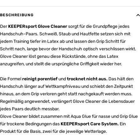
BESCHREIBUNG
Der
KEEPERsport Glove Cleaner
sorgt für die Grundpflege jedes
Handschuh-Paars. Schweiß, Staub und Hautfette setzen sich mit
jedem Training tiefer im Latex ab und lassen den Grip Schritt für
Schritt nach, lange bevor der Handschuh optisch verschlissen wirkt.
Glove Cleaner löst genau diese Rückstände, ohne das Latex
anzugreifen, und stellt die ursprüngliche Griffigkeit wieder her.
Die Formel
reinigt porentief
und
trocknet nicht aus.
Das hält den
Handschuh länger auf Wettkampfniveau und schiebt den Zeitpunkt
hinaus, an dem Grip verloren geht statt nachgekauft werden muss.
Regelmäßig angewendet, verlängert Glove Cleaner die Lebensdauer
jedes Paars deutlich messbar.
Glove Cleaner bildet zusammen mit Aqua Glue für nasse und Grip Glue
für trockene Bedingungen das
KEEPERsport Care System.
Ein
Produkt für die Basis, zwei für die jeweilige Wetterlage.