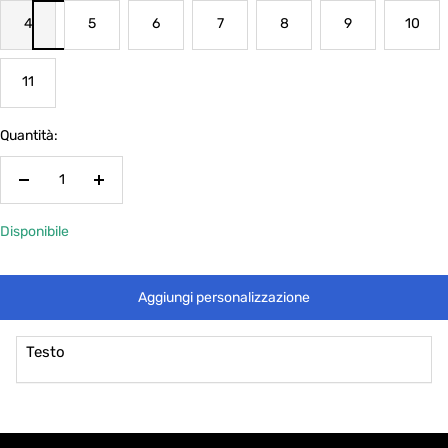
4
5
6
7
8
9
10
11
Quantità:
Diminuisci
Aumenta
la
la
Disponibile
quantità
quantità
Aggiungi personalizzazione
Testo