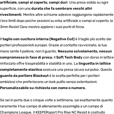
artificiale, campi al coperto, campi duri
. Una presa solida su ogni
superficie, con una
durata che fa sembrare vecchi altri
rivestimenti
. Mentre altre schiume adesive raggiungono rapidamente
i loro limiti dopo poche sessioni su erba artificiale o campi al coperto, la
3mm Resist Claw mostra appieno i suoi punti di forza.
Il
taglio con cucitura interna (Negative Cut)
è il taglio più scelto dai
portieri professionisti europei. Grazie al contatto ravvicinato, la tua
mano sente il pallone, non il guanto.
Nessuno scivolamento, nessun
compromesso in fase di presa.
Il
Soft Tech Body
con dorso in lattice
rinforzato offre traspirabilità e stabilità in uno. La
linguetta in lattice
completamente elastica
assicura una presa sicura sul polso. Questo
guanto da portiere Blackout
è la scelta perfetta per i portieri
ambiziosi che preferiscono un look pulito senza ostentazioni.
Personalizzabile su richiesta con nome o numero.
Se sei in porta due o cinque volte a settimana, sai esattamente quanto
raramente il tuo campo di allenamento assomiglia a un campo di
Champions League. Il KEEPERsport Pro Rise NC Resist è costruito