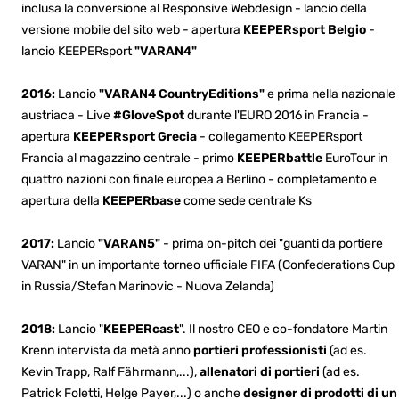
inclusa la conversione al Responsive Webdesign - lancio della
versione mobile del sito web - apertura
KEEPERsport Belgio
-
lancio KEEPERsport
"VARAN4"
2016:
Lancio
"VARAN4 CountryEditions"
e prima nella nazionale
austriaca - Live
#GloveSpot
durante l'EURO 2016 in Francia -
apertura
KEEPERsport Grecia
- collegamento KEEPERsport
Francia al magazzino centrale - primo
KEEPERbattle
EuroTour in
quattro nazioni con finale europea a Berlino - completamento e
apertura della
KEEPERbase
come sede centrale Ks
2017:
Lancio
"VARAN5"
- prima on-pitch dei "guanti da portiere
VARAN" in un importante torneo ufficiale FIFA (Confederations Cup
in Russia/Stefan Marinovic - Nuova Zelanda)
2018:
Lancio "
KEEPERcast
". Il nostro CEO e co-fondatore Martin
Krenn intervista da metà anno
portieri professionisti
(ad es.
Kevin Trapp, Ralf Fährmann,...),
allenatori di portieri
(ad es.
Patrick Foletti, Helge Payer,...) o anche
designer di prodotti di un