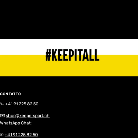
CONTATTO
📞
+41 91 225 82 50
✉️
shop@keepersport.ch
WhatsApp Chat:
✆
+41 91 225 82 50