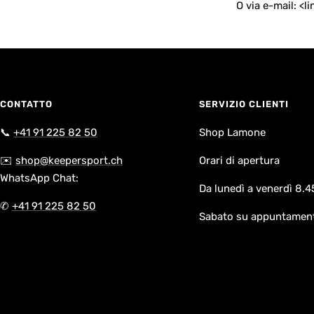
O via e-mail: <
CONTATTO
SERVIZIO CLIENTI
📞
+41 91 225 82 50
Shop Lamone
✉️
shop@keepersport.ch
Orari di apertura
WhatsApp Chat:
Da lunedì a venerdì 8.4
✆
+41 91 225 82 50
Sabato su appuntamen