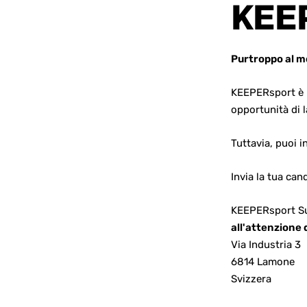
KEE
Purtroppo al m
KEEPERsport è u
opportunità di 
Tuttavia, puoi 
Invia la tua can
KEEPERsport Su
all'attenzione
Via Industria 3
6814 Lamone
Svizzera