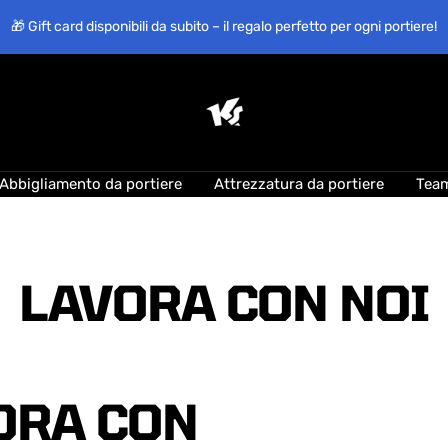
🎁 Gift card disponibili da subito – il regalo perfetto per ogni portiere!
KEEPERsport
Suisse
Abbigliamento da portiere
Attrezzatura da portiere
Tea
LAVORA CON NOI
ORA CON