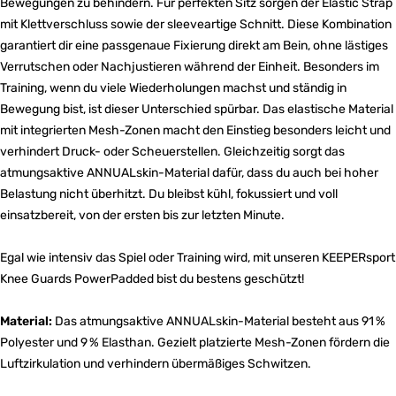
Bewegungen zu behindern. Für perfekten Sitz sorgen der Elastic Strap
mit Klettverschluss sowie der sleeveartige Schnitt. Diese Kombination
garantiert dir eine passgenaue Fixierung direkt am Bein, ohne lästiges
Verrutschen oder Nachjustieren während der Einheit. Besonders im
Training, wenn du viele Wiederholungen machst und ständig in
Bewegung bist, ist dieser Unterschied spürbar. Das elastische Material
mit integrierten Mesh-Zonen macht den Einstieg besonders leicht und
verhindert Druck- oder Scheuerstellen. Gleichzeitig sorgt das
atmungsaktive ANNUALskin-Material dafür, dass du auch bei hoher
Belastung nicht überhitzt. Du bleibst kühl, fokussiert und voll
einsatzbereit, von der ersten bis zur letzten Minute.
Egal wie intensiv das Spiel oder Training wird, mit unseren KEEPERsport
Knee Guards PowerPadded bist du bestens geschützt!
Material:
Das atmungsaktive ANNUALskin-Material besteht aus 91 %
Polyester und 9 % Elasthan. Gezielt platzierte Mesh-Zonen fördern die
Luftzirkulation und verhindern übermäßiges Schwitzen.