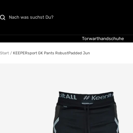
Direkt
zum
Inhalt
Torwarthandschuhe
Start
KEEPERsport GK Pants RobustPadded Jun