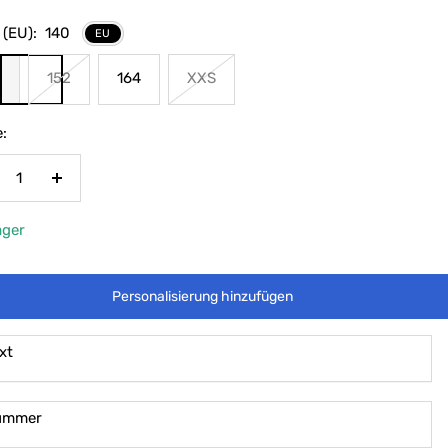
 (EU):
140
EU
0
152
164
XXS
:
nge
Menge
rringern
erhöhen
ager
Personalisierung hinzufügen
xt
ummer