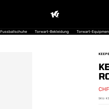
KEEPERsport
Suisse
Fussballschuhe
Torwart-Bekleidung
Torwart-Equipmen
KEEP
K
R
Ang
CHF
SKU:
K