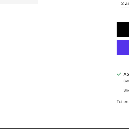
2 Z
Ab
Gew
Sh
Teilen