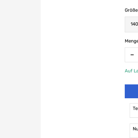
Größe
14
Menge
Me
ve
Auf L
Te
N