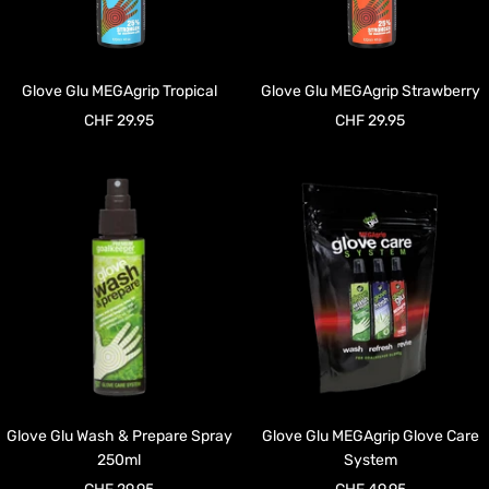
Glove Glu MEGAgrip Tropical
Glove Glu MEGAgrip Strawberry
Angebotspreis
Angebotspreis
CHF 29.95
CHF 29.95
Glove Glu Wash & Prepare Spray
Glove Glu MEGAgrip Glove Care
250ml
System
Angebotspreis
Angebotspreis