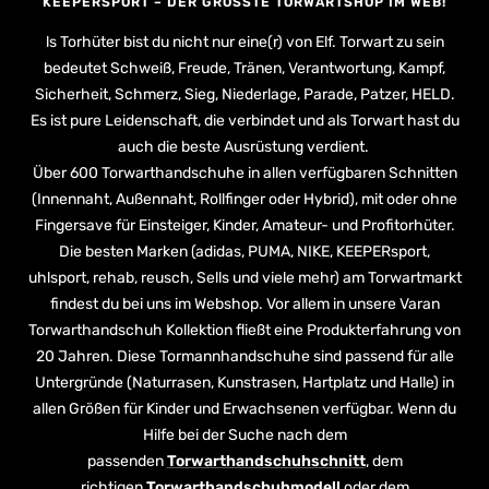
KEEPERSPORT – DER GRÖSSTE TORWARTSHOP IM WEB!
ls Torhüter bist du nicht nur eine(r) von Elf. Torwart zu sein
bedeutet Schweiß, Freude, Tränen, Verantwortung, Kampf,
Sicherheit, Schmerz, Sieg, Niederlage, Parade, Patzer, HELD.
Es ist pure Leidenschaft, die verbindet und als Torwart hast du
auch die beste Ausrüstung verdient.
Über 600 Torwarthandschuhe in allen verfügbaren Schnitten
(Innennaht, Außennaht, Rollfinger oder Hybrid), mit oder ohne
Fingersave für Einsteiger, Kinder, Amateur- und Profitorhüter.
Die besten Marken (adidas, PUMA, NIKE, KEEPERsport,
uhlsport, rehab, reusch, Sells und viele mehr) am Torwartmarkt
findest du bei uns im Webshop. Vor allem in unsere Varan
Torwarthandschuh Kollektion fließt eine Produkterfahrung von
20 Jahren. Diese Tormannhandschuhe sind passend für alle
Untergründe (Naturrasen, Kunstrasen, Hartplatz und Halle) in
allen Größen für Kinder und Erwachsenen verfügbar. Wenn du
Hilfe bei der Suche nach dem
passenden
Torwarthandschuhschnitt
, dem
richtigen
Torwarthandschuhmodell
oder dem