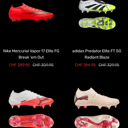
Nike Mercurial Vapor 17 Elite FG
adidas Predator Elite FT SG
Break 'em Out
Radiant Blaze
Angebotspreis
Regulärer
Angebotspreis
Regulärer
CHF 289.95
CHF 309.95
CHF 184.95
CHF 329.95
Preis
Preis