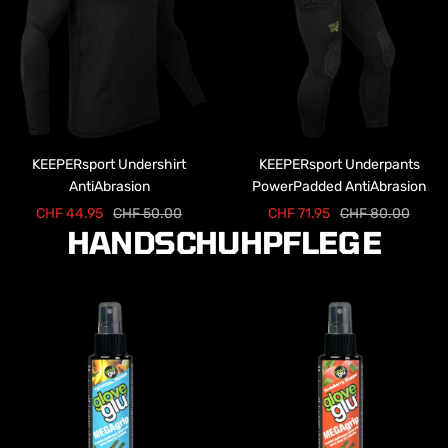
KEEPERsport Undershirt
KEEPERsport Underpants
AntiAbrasion
PowerPadded AntiAbrasion
Angebotspreis
Regulärer
Angebotspreis
Regulärer
CHF 44.95
CHF 50.00
CHF 71.95
CHF 80.00
HANDSCHUHPFLEGE
Preis
Preis