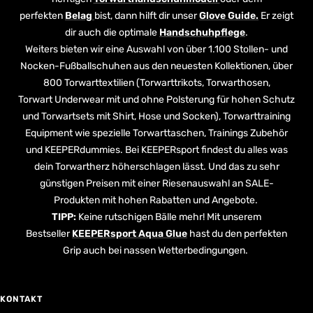
perfekten
Belag
bist, dann hilft dir unser
Glove Guide.
Er zeigt
dir auch die optimale
Handschuhpflege
.
Weiters bieten wir eine Auswahl von über 1.100 Stollen- und
Nocken-Fußballschuhen aus den neuesten Kollektionen, über
800 Torwarttextilien (Torwarttrikots, Torwarthosen,
Torwart Underwear mit und ohne Polsterung für hohen Schutz
und Torwartsets mit Shirt, Hose und Socken), Torwarttraining
Equipment wie spezielle Torwarttaschen, Trainings Zubehör
und KEEPERdummies. Bei KEEPERsport findest du alles was
dein Torwartherz höherschlagen lässt. Und das zu sehr
günstigen Preisen mit einer Riesenauswahl an SALE-
Produkten mit hohen Rabatten und Angebote.
TIPP:
Keine rutschigen Bälle mehr! Mit unserem
Bestseller
KEEPERsport Aqua Glue
hast du den perfekten
Grip auch bei nassen Wetterbedingungen.
KONTAKT