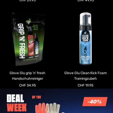
CHF 29.95
CHF 49.95
Glove Glu grip 'n' fresh
Glove Glu Clean Kick Foam
Handschuhreiniger
Trainingzubeh
Angebotspreis
Angebotspreis
CHF 34.95
CHF 19.95