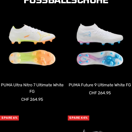
PUMA Ultra Nitro 7 Ultimate White
PUMA Future 9 Ultimate White FG
FG
Angebotspreis
CHF 264.95
Angebotspreis
CHF 264.95
SPARE 6%
SPARE 44%