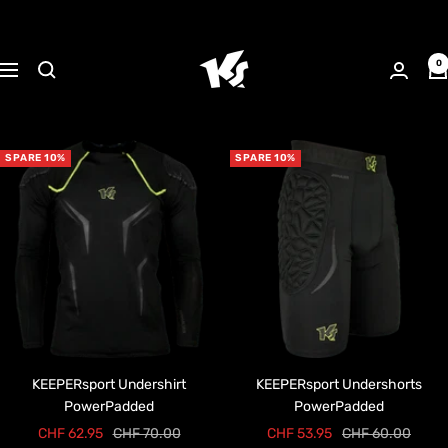
Direkt
zum
KEEPERsport
Inhalt
0
Navigation
Suisse
SPARE 10%
SPARE 10%
KEEPERsport Undershirt
KEEPERsport Undershorts
PowerPadded
PowerPadded
Angebotspreis
Regulärer
Angebotspreis
Regulärer
CHF 62.95
CHF 70.00
CHF 53.95
CHF 60.00