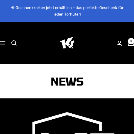
Direkt
🎁 Geschenkkarten jetzt erhältlich – das perfekte Geschenk für
zum
jeden Torhüter!
Inhalt
KEEPERsport
Suisse
0
Navigation
NEWS