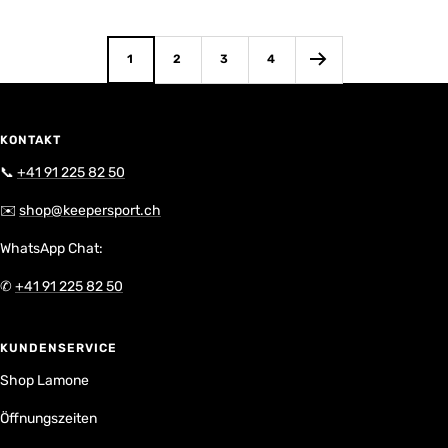
1
2
3
4
KONTAKT
📞
+41 91 225 82 50
✉️
shop@keepersport.ch
WhatsApp Chat:
✆
+41 91 225 82 50
KUNDENSERVICE
Shop Lamone
Öffnungszeiten