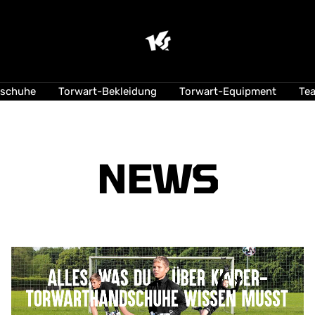
KEEPERsport
Suisse
lschuhe
Torwart-Bekleidung
Torwart-Equipment
Te
NEWS