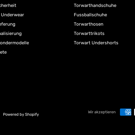
cherheit
Torwarthandschuhe
r Underwear
Fussballschuhe
ieferung
Torwarthosen
alisierung
Torwarttrikots
Sondermodelle
Torwart Undershorts
ete
Wir akzeptieren
Powered by Shopify