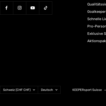
Qualitätssi
Goalkeepe
Schnelle L
Pro-Person
Exklusive 
Aktionspak
Land/Region
Sprache
Schweiz (CHF CHF)
Deutsch
KEEPERsport Suisse