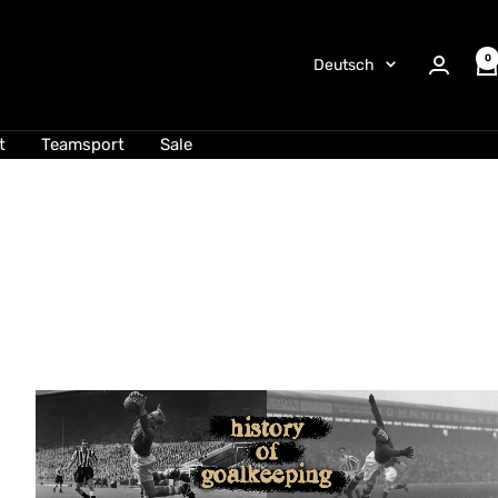
0
Sprache
Deutsch
t
Teamsport
Sale