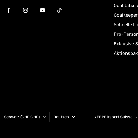
Qualitätssi
Goalkeepe
Schnelle L
Pro-Person
Exklusive 
Aktionspak
Land/Region
Sprache
Schweiz (CHF CHF)
Deutsch
KEEPERsport Suisse