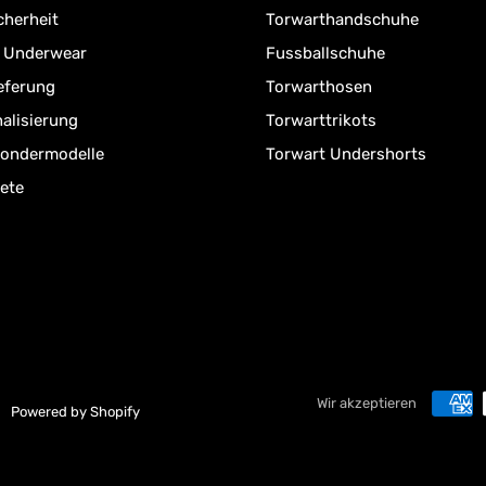
cherheit
Torwarthandschuhe
r Underwear
Fussballschuhe
ieferung
Torwarthosen
alisierung
Torwarttrikots
Sondermodelle
Torwart Undershorts
ete
Wir akzeptieren
Powered by Shopify