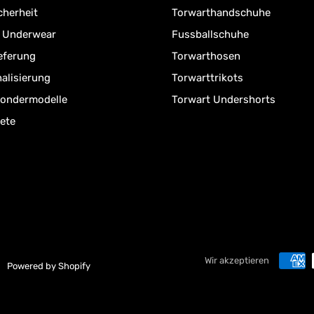
cherheit
Torwarthandschuhe
r Underwear
Fussballschuhe
ieferung
Torwarthosen
alisierung
Torwarttrikots
Sondermodelle
Torwart Undershorts
ete
Wir akzeptieren
Powered by Shopify