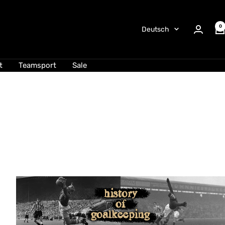
0
Sprache
Deutsch
t
Teamsport
Sale