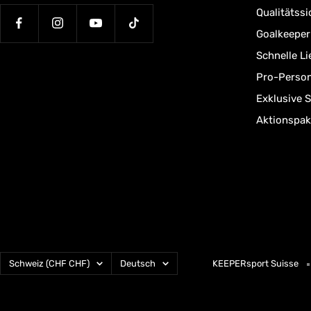
Qualitätssi
Goalkeepe
Schnelle L
Pro-Person
Exklusive 
Aktionspak
Land/Region
Sprache
Schweiz (CHF CHF)
Deutsch
KEEPERsport Suisse