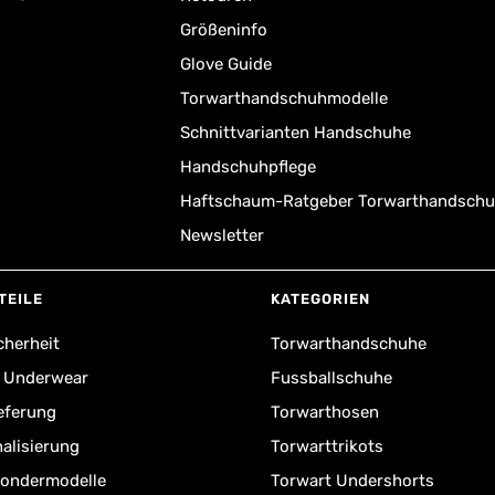
Größeninfo
Glove Guide
Torwarthandschuhmodelle
Schnittvarianten Handschuhe
Handschuhpflege
Haftschaum-Ratgeber Torwarthandsch
Newsletter
TEILE
KATEGORIEN
cherheit
Torwarthandschuhe
r Underwear
Fussballschuhe
ieferung
Torwarthosen
alisierung
Torwarttrikots
Sondermodelle
Torwart Undershorts