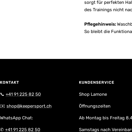
sorgt für perfekten Ha
des Trainings nicht na
Pflegehinweis:
Waschba
So bleibt die Funktional
KONTAKT
KUNDENSERVICE
📞
+41 91 225 82 50
Shop Lamone
✉️
shop@keepersport.ch
Öffnungszeiten
WhatsApp Chat:
Ab Montag bis Freitag 8.4
✆
+41 91 225 82 50
Samstags nach Vereinba