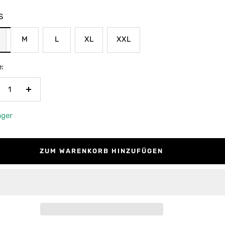
S
M
L
XL
XXL
:
nge
Menge
rringern
erhöhen
ager
ZUM WARENKORB HINZUFÜGEN