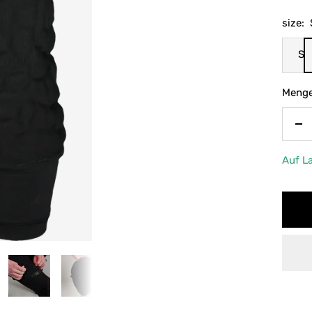
size:
S
Menge
Me
ve
Auf L