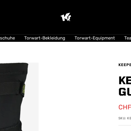
KEEPERsport
Suisse
lschuhe
Torwart-Bekleidung
Torwart-Equipment
Te
KEEP
K
G
Ang
CHF
SKU:
K