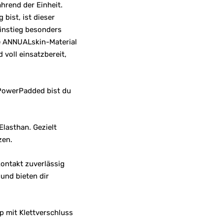
hrend der Einheit.
bist, ist dieser
Einstieg besonders
ve ANNUALskin-Material
 voll einsatzbereit,
 PowerPadded bist du
lasthan. Gezielt
zen.
ontakt zuverlässig
und bieten dir
ap mit Klettverschluss