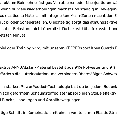
irekt am Bein, ohne lästiges Verrutschen oder Nachjustieren wä
 wenn du viele Wiederholungen machst und ständig in Bewegung 
as elastische Material mit integrierten Mesh-Zonen macht den 
Druck- oder Scheuerstellen. Gleichzeitig sorgt das atmungsakti
 hoher Belastung nicht überhitzt. Du bleibst kühl, fokussiert und
letzten Minute.
Spiel oder Training wird, mit unseren KEEPERsport Knee Guards
ktive ANNUALskin-Material besteht aus 91 % Polyester und 9 % E
fördern die Luftzirkulation und verhindern übermäßiges Schwit
 mm starken PowerPadded-Technologie bist du bei jedem Bodenk
isch geformten Schaumstoffpolster absorbieren Stöße effektiv 
ei Blocks, Landungen und Abrollbewegungen.
tige Schnitt in Kombination mit einem verstellbaren Elastic Str