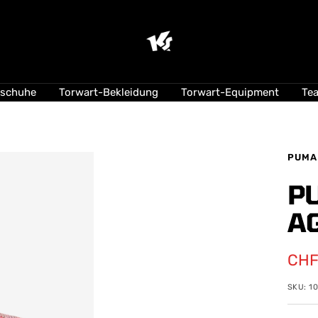
KEEPERsport
Suisse
lschuhe
Torwart-Bekleidung
Torwart-Equipment
Te
PUMA
P
A
Ang
CHF
SKU:
1