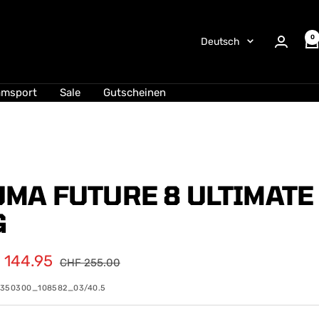
0
Sprache
Deutsch
amsport
Sale
Gutscheinen
UMA FUTURE 8 ULTIMATE
G
ebotspreis
 144.95
Regulärer
CHF 255.00
Preis
0350300_108582_03/40.5