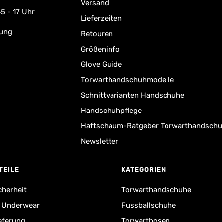
Versand
5 - 17 Uhr
Lieferzeiten
rung
Retouren
Größeninfo
Glove Guide
Torwarthandschuhmodelle
Schnittvarianten Handschuhe
Handschuhpflege
Haftschaum-Ratgeber Torwarthandsch
Newsletter
TEILE
KATEGORIEN
cherheit
Torwarthandschuhe
r Underwear
Fussballschuhe
ieferung
Torwarthosen