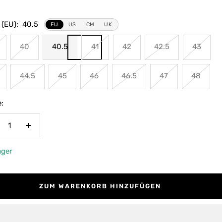
 (EU):
40.5
EU
US
CM
UK
40
40.5
41
42
42.5
43
44.5
45
46
46.5
47
48
:
nge
Menge
rringern
erhöhen
ager
ZUM WARENKORB HINZUFÜGEN