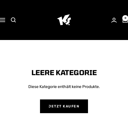
Direkt
KEEPERsport
zum
Suisse
Inhalt
0
Navigation
LEERE KATEGORIE
Diese Kategorie enthält keine Produkte.
JETZT KAUFEN