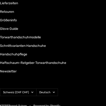
Lieferzeiten
Retouren
Größeninfo
Glove Guide
Torwarthandschuhmodelle
Schnittvarianten Handschuhe
Handschuhpflege
Haftschaum-Ratgeber Torwarthandschuhe
Newsletter
Land/Region
Sprache
Schweiz (CHF CHF)
Deutsch
KEEPERsport Suisse
Powered by Shopify