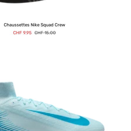
Chaussettes Nike Squad Crew
Prix
Prix
CHF 9.95
CHF 15.00
de
normal
vente