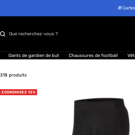
Passer
🎁 Cartes
au
contenu
Gants de gardien de but
Chaussures de football
Vêt
318 produits
ECONOMISEZ 13%