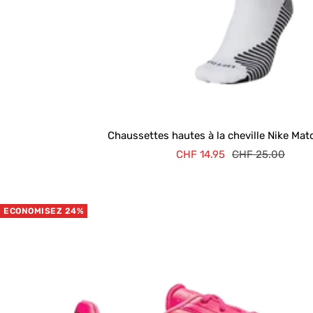
Chaussettes hautes à la cheville Nike Mat
Prix
Prix
CHF 14.95
CHF 25.00
de
normal
vente
ECONOMISEZ 24%