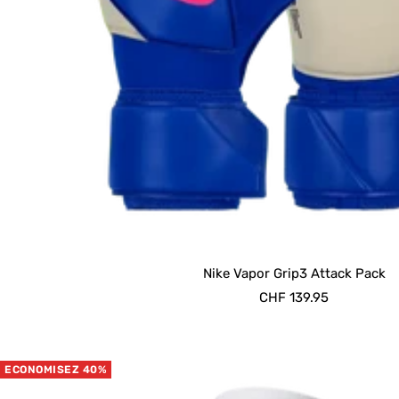
Nike Vapor Grip3 Attack Pack
Prix
CHF 139.95
de
vente
ECONOMISEZ 40%