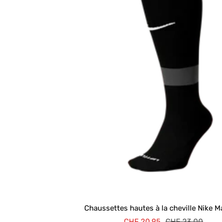
Chaussettes hautes à la cheville Nike M
Prix
Prix
CHF 20.95
CHF 23.00