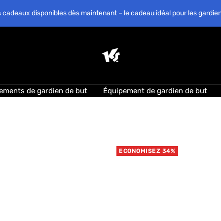
 cadeaux disponibles dès maintenant – le cadeau idéal pour les gardien
KEEPERsport
Suisse
ements de gardien de but
Équipement de gardien de but
ECONOMISEZ 34%