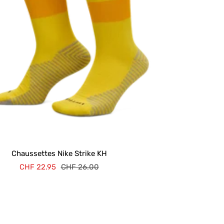
Chaussettes Nike Strike KH
Prix
Prix
CHF 22.95
CHF 26.00
de
normal
vente