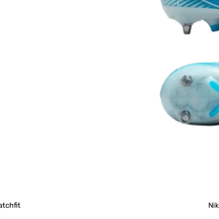
atchfit
Nik