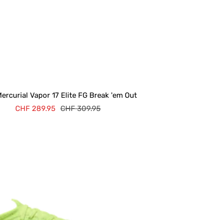
ercurial Vapor 17 Elite FG Break 'em Out
Prix
Prix
CHF 289.95
CHF 309.95
de
normal
vente