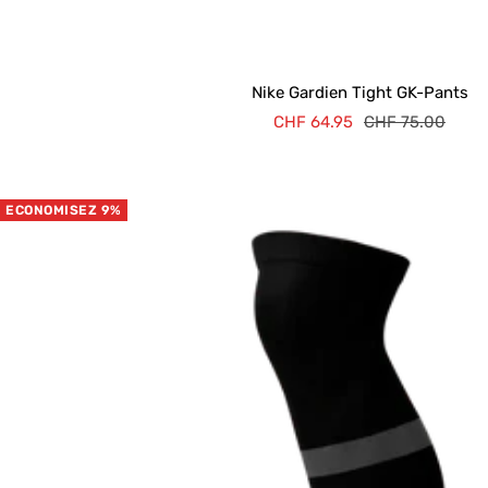
Nike Gardien Tight GK-Pants
Prix
Prix
CHF 64.95
CHF 75.00
de
normal
vente
ECONOMISEZ 9%