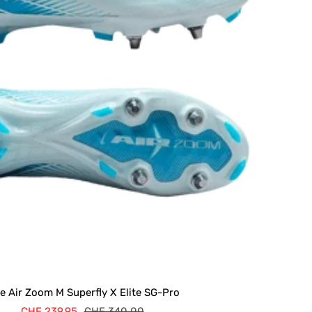
e Air Zoom M Superfly X Elite SG-Pro
Prix
Prix
CHF 239.95
CHF 340.00