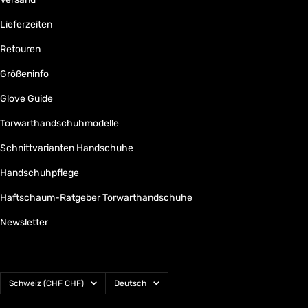
Lieferzeiten
Retouren
Größeninfo
Glove Guide
Torwarthandschuhmodelle
Schnittvarianten Handschuhe
Handschuhpflege
Haftschaum-Ratgeber Torwarthandschuhe
Newsletter
Land/Region
Sprache
Schweiz (CHF CHF)
Deutsch