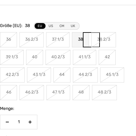
Größe (EU):
38
EU
US
CM
UK
36
36 2/3
37 1/3
38
38 2/3
39 1/3
40
40 2/3
41 1/3
42
42 2/3
43 1/3
44
44 2/3
45 1/3
46
46 2/3
47 1/3
48
48 2/3
Menge:
Menge
Menge
verringern
erhöhen