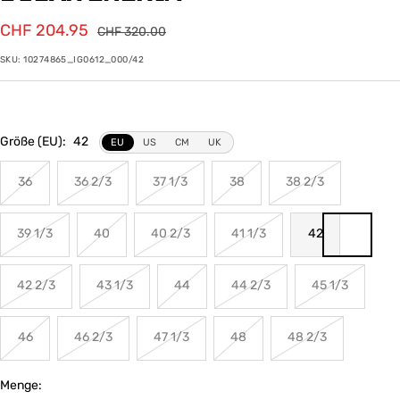
Angebotspreis
CHF 204.95
Regulärer
CHF 320.00
Preis
SKU:
10274865_IG0612_000/42
Größe (EU):
42
EU
US
CM
UK
36
36 2/3
37 1/3
38
38 2/3
39 1/3
40
40 2/3
41 1/3
42
42 2/3
43 1/3
44
44 2/3
45 1/3
46
46 2/3
47 1/3
48
48 2/3
Menge: