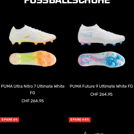
PUMA Ultra Nitro 7 Ultimate White
PUMA Future 9 Ultimate White FG
FG
Angebotspreis
CHF 264.95
Angebotspreis
CHF 264.95
SPARE 6%
SPARE 44%