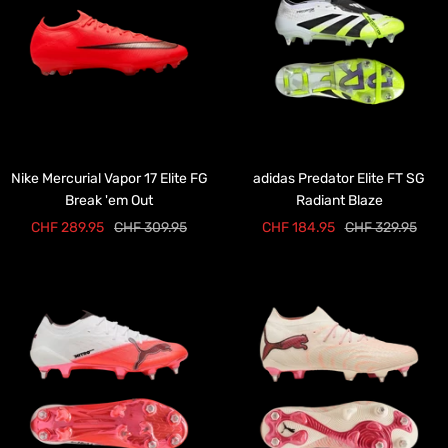
Nike Mercurial Vapor 17 Elite FG
adidas Predator Elite FT SG
Break 'em Out
Radiant Blaze
Angebotspreis
Regulärer
Angebotspreis
Regulärer
CHF 289.95
CHF 309.95
CHF 184.95
CHF 329.95
Preis
Preis