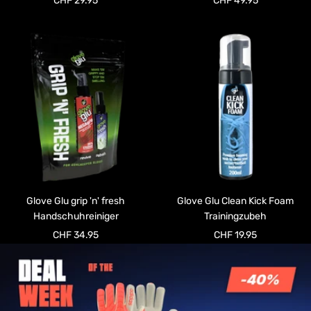
CHF 29.95
CHF 49.95
Glove Glu grip 'n' fresh
Glove Glu Clean Kick Foam
Handschuhreiniger
Trainingzubeh
Angebotspreis
Angebotspreis
CHF 34.95
CHF 19.95