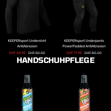
KEEPERsport Undershirt
KEEPERsport Underpants
AntiAbrasion
PowerPadded AntiAbrasion
Angebotspreis
Regulärer
Angebotspreis
Regulärer
CHF 44.95
CHF 50.00
CHF 71.95
CHF 80.00
HANDSCHUHPFLEGE
Preis
Preis