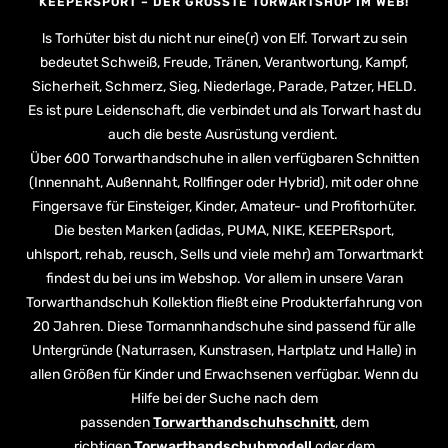
KEEPERSPORT – DER GRÖSSTE TORWARTSHOP IM WEB!
ls Torhüter bist du nicht nur eine(r) von Elf. Torwart zu sein
bedeutet Schweiß, Freude, Tränen, Verantwortung, Kampf,
Sicherheit, Schmerz, Sieg, Niederlage, Parade, Patzer, HELD.
Es ist pure Leidenschaft, die verbindet und als Torwart hast du
auch die beste Ausrüstung verdient.
Über 600 Torwarthandschuhe in allen verfügbaren Schnitten
(Innennaht, Außennaht, Rollfinger oder Hybrid), mit oder ohne
Fingersave für Einsteiger, Kinder, Amateur- und Profitorhüter.
Die besten Marken (adidas, PUMA, NIKE, KEEPERsport,
uhlsport, rehab, reusch, Sells und viele mehr) am Torwartmarkt
findest du bei uns im Webshop. Vor allem in unsere Varan
Torwarthandschuh Kollektion fließt eine Produkterfahrung von
20 Jahren. Diese Tormannhandschuhe sind passend für alle
Untergründe (Naturrasen, Kunstrasen, Hartplatz und Halle) in
allen Größen für Kinder und Erwachsenen verfügbar. Wenn du
Hilfe bei der Suche nach dem
passenden
Torwarthandschuhschnitt
, dem
richtigen
Torwarthandschuhmodell
oder dem