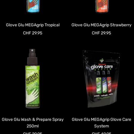
Glove Glu MEGAgrip Tropical
Glove Glu MEGAgrip Strawberry
Angebotspreis
Angebotspreis
CHF 29.95
CHF 29.95
Glove Glu Wash & Prepare Spray
Glove Glu MEGAgrip Glove Care
250ml
System
Angebotspreis
Angebotspreis