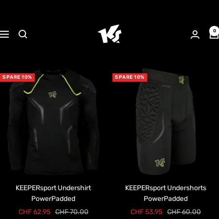
Direkt
zum
KEEPERsport
Inhalt
0
Navigation
Suisse
SPARE 10%
SPARE 10%
KEEPERsport Undershirt
KEEPERsport Undershorts
PowerPadded
PowerPadded
Angebotspreis
Regulärer
Angebotspreis
Regulärer
CHF 62.95
CHF 70.00
CHF 53.95
CHF 60.00