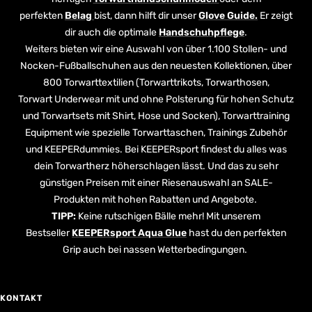
perfekten
Belag
bist, dann hilft dir unser
Glove Guide.
Er zeigt
dir auch die optimale
Handschuhpflege
.
Weiters bieten wir eine Auswahl von über 1.100 Stollen- und
Nocken-Fußballschuhen aus den neuesten Kollektionen, über
800 Torwarttextilien (Torwarttrikots, Torwarthosen,
Torwart Underwear mit und ohne Polsterung für hohen Schutz
und Torwartsets mit Shirt, Hose und Socken), Torwarttraining
Equipment wie spezielle Torwarttaschen, Trainings Zubehör
und KEEPERdummies. Bei KEEPERsport findest du alles was
dein Torwartherz höherschlagen lässt. Und das zu sehr
günstigen Preisen mit einer Riesenauswahl an SALE-
Produkten mit hohen Rabatten und Angebote.
TIPP:
Keine rutschigen Bälle mehr! Mit unserem
Bestseller
KEEPERsport Aqua Glue
hast du den perfekten
Grip auch bei nassen Wetterbedingungen.
KONTAKT