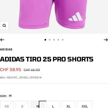
Zoom
Zur
Zur
Zur
Zur
Zur
Slide
Slide
Slide
Slide
Slide
ADIDAS
1
2
3
4
5
ADIDAS TIRO 25 PRO SHORTS
gehen
gehen
gehen
gehen
gehen
Angebotspreis
CHF 58.95
Regulärer
CHF 65.00
Preis
SKU:
10327417_JG1125_JG1125/M
size:
M
XS
S
M
L
XL
XXL