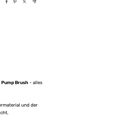
k Pump Brush
- alles
rmaterial und der
cht,