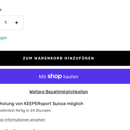
:
nge
Menge
rringern
erhöhen
ager
ZUM WARENKORB HINZUFÜGEN
Weitere Bezahlmöglichkeiten
holung von KEEPERsport Suisse möglich
öhnlich fertig in 24 Stunden
op Informationen ansehen