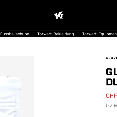
KEEPERsport
Suisse
Fussballschuhe
Torwart-Bekleidung
Torwart-Equipmen
GLOV
GL
D
Ang
CHF
SKU:
1