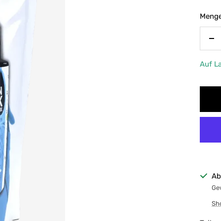
Menge
Me
ve
Auf L
Ab
Gew
Sh