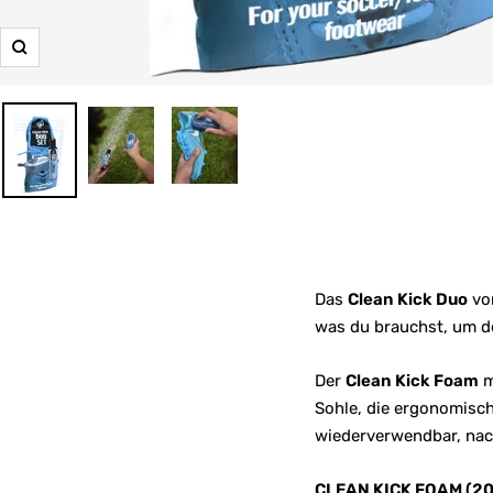
Zoom
Das
Clean Kick Duo
von
was du brauchst, um de
Der
Clean Kick Foam
m
Sohle, die ergonomisch
wiederverwendbar, nach
CLEAN KICK FOAM (2