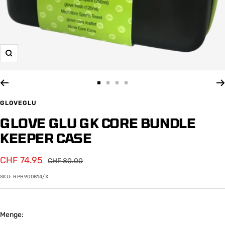
Zoom
Zur
Zur
Zur
Zur
Slide
Slide
Slide
Slide
GLOVEGLU
1
2
3
4
GLOVE GLU GK CORE BUNDLE
gehen
gehen
gehen
gehen
KEEPER CASE
Angebotspreis
CHF 74.95
Regulärer
CHF 80.00
Preis
SKU:
RPB900814/X
Menge: