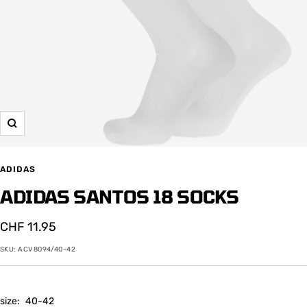
Zoom
ADIDAS
ADIDAS SANTOS 18 SOCKS
Angebotspreis
CHF 11.95
SKU:
ACV8094/40-42
size:
40-42