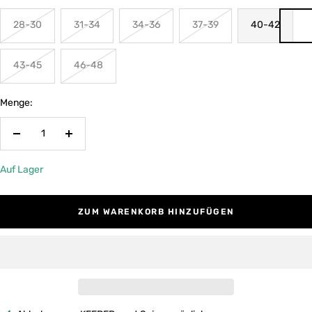
28-30
31-34
34-36
37-39
40-42
43-45
46-48
Menge:
Menge
Menge
verringern
erhöhen
Auf Lager
ZUM WARENKORB HINZUFÜGEN