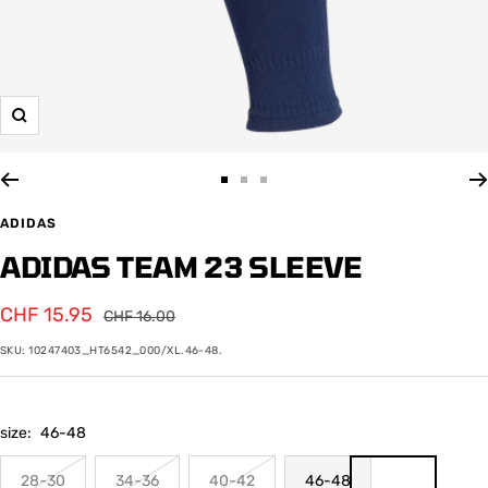
Zoom
Zur
Zur
Zur
Slide
Slide
Slide
ADIDAS
1
2
3
ADIDAS TEAM 23 SLEEVE
gehen
gehen
gehen
Angebotspreis
CHF 15.95
Regulärer
CHF 16.00
Preis
SKU:
10247403_HT6542_000/XL.46-48.
size:
46-48
28-30
34-36
40-42
46-48