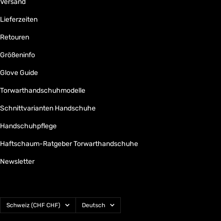
Versand
Lieferzeiten
Retouren
Größeninfo
Glove Guide
Torwarthandschuhmodelle
Schnittvarianten Handschuhe
Handschuhpflege
Haftschaum-Ratgeber Torwarthandschuhe
Newsletter
Land/Region
Sprache
Schweiz (CHF CHF)
Deutsch