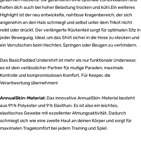
halten dich auch bei hoher Belastung trocken und kühl.Ein weiteres
Highlight ist der neu entwickelte, nahtlose Kragenbereich, der sich
angenehm an den Hals schmiegt und selbst unter dem Trikot nicht
reibt oder drückt. Der verlängerte Rückenteil sorgt für optimalen Sitz in
jeder Bewegung. Ideal, um das Shirt sicher in die Hose zu stecken und
ein Verrutschen beim Hechten, Springen oder Beugen zu verhindern.
Das BasicPadded Undershirt ist mehr als nur funktionale Underwear,
es ist dein verlässlicher Partner für mutige Paraden, maximale
Kontrolle und kompromisslosen Komfort. Für Keeper, die
Verantwortung übernehmen!
AnnualSkin-Material:
Das innovative AnnualSkin-Material besteht
aus 91 % Polyester und 9 % Elasthan. Es ist also ein leichtes,
elastisches Gewebe mit exzellenter Atmungsaktivität. Dadurch
schmiegt sich wie eine zweite Haut an deinen Körper und sorgt für
maximalen Tragekomfort bei jedem Training und Spiel.