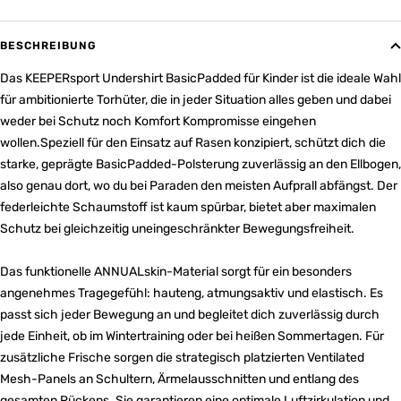
BESCHREIBUNG
Das KEEPERsport Undershirt BasicPadded für Kinder ist die ideale Wahl
für ambitionierte Torhüter, die in jeder Situation alles geben und dabei
weder bei Schutz noch Komfort Kompromisse eingehen
wollen.Speziell für den Einsatz auf Rasen konzipiert, schützt dich die
starke, geprägte BasicPadded-Polsterung zuverlässig an den Ellbogen,
also genau dort, wo du bei Paraden den meisten Aufprall abfängst. Der
federleichte Schaumstoff ist kaum spürbar, bietet aber maximalen
Schutz bei gleichzeitig uneingeschränkter Bewegungsfreiheit.
Das funktionelle ANNUALskin-Material sorgt für ein besonders
angenehmes Tragegefühl: hauteng, atmungsaktiv und elastisch. Es
passt sich jeder Bewegung an und begleitet dich zuverlässig durch
jede Einheit, ob im Wintertraining oder bei heißen Sommertagen. Für
zusätzliche Frische sorgen die strategisch platzierten Ventilated
Mesh-Panels an Schultern, Ärmelausschnitten und entlang des
gesamten Rückens. Sie garantieren eine optimale Luftzirkulation und