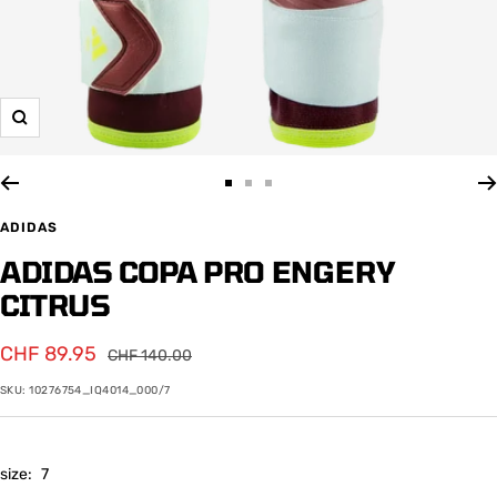
Zoom
Zur
Zur
Zur
Slide
Slide
Slide
ADIDAS
1
2
3
ADIDAS COPA PRO ENGERY
gehen
gehen
gehen
CITRUS
Angebotspreis
CHF 89.95
Regulärer
CHF 140.00
Preis
SKU:
10276754_IQ4014_000/7
size:
7