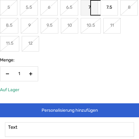
5
5.5
6
6.5
7
7.5
8
8.5
9
9.5
10
10.5
11
11.5
12
Menge:
Menge
Menge
verringern
erhöhen
Auf Lager
Personalisierung hinzufügen
Text