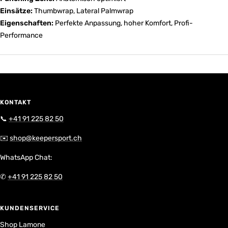
Einsätze:
Thumbwrap, Lateral Palmwrap
Eigenschaften:
Perfekte Anpassung, hoher Komfort, Profi-
Performance
KONTAKT
📞
+41 91 225 82 50
✉️
shop@keepersport.ch
WhatsApp Chat:
✆
+41 91 225 82 50
KUNDENSERVICE
Shop Lamone