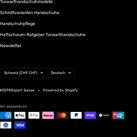
Torwarthandschuhmodelle
Schnittvarianten Handschuhe
Handschuhpflege
Haftschaum-Ratgeber Torwarthandschuhe
Newsletter
Land/Region
Sprache
Schweiz (CHF CHF)
Deutsch
KEEPERsport Suisse
Powered by Shopify
Wir akzeptieren