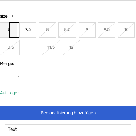
size:
7
7
7.5
8
8.5
9
9.5
10
10.5
11
11.5
12
Menge:
Menge
Menge
verringern
erhöhen
Auf Lager
Personalisierung hinzufügen
Text