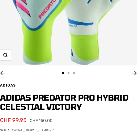
Zoom
Zur
Zur
Zur
Slide
Slide
Slide
ADIDAS
1
2
3
ADIDAS PREDATOR PRO HYBRID
gehen
gehen
gehen
CELESTIAL VICTORY
Angebotspreis
CHF 99.95
Regulärer
CHF 150.00
Preis
SKU:
10328194_JH3815_JH3815/7