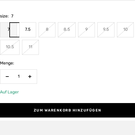
size:
7
7
7.5
8
8.5
9
9.5
10
10.5
11
Menge:
Menge
Menge
verringern
erhöhen
Auf Lager
ZUM WARENKORB HINZUFÜGEN