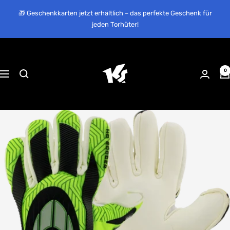
Direkt
🎁 Geschenkkarten jetzt erhältlich – das perfekte Geschenk für
zum
jeden Torhüter!
Inhalt
KEEPERsport
Suisse
0
Navigation