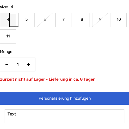
size:
4
4
5
6
7
8
9
10
11
Menge:
Menge
Menge
verringern
erhöhen
zurzeit nicht auf Lager - Lieferung in ca. 8 Tagen
Personalisierung hinzufügen
Text