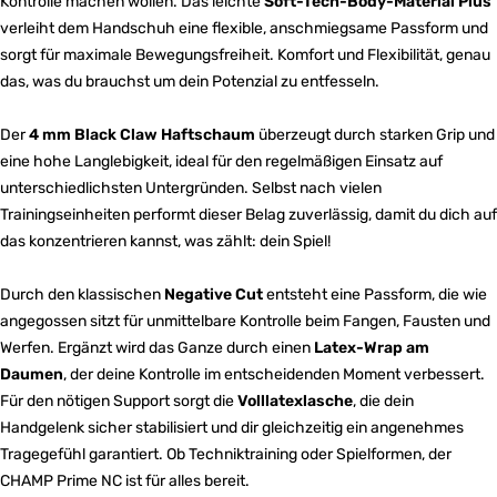
Kontrolle machen wollen. Das leichte
Soft-Tech-Body-Material Plus
verleiht dem Handschuh eine flexible, anschmiegsame Passform und
sorgt für maximale Bewegungsfreiheit. Komfort und Flexibilität, genau
das, was du brauchst um dein Potenzial zu entfesseln.
Der
4 mm Black Claw Haftschaum
überzeugt durch starken Grip und
eine hohe Langlebigkeit, ideal für den regelmäßigen Einsatz auf
unterschiedlichsten Untergründen. Selbst nach vielen
Trainingseinheiten performt dieser Belag zuverlässig, damit du dich auf
das konzentrieren kannst, was zählt: dein Spiel!
Durch den klassischen
Negative Cut
entsteht eine Passform, die wie
angegossen sitzt für unmittelbare Kontrolle beim Fangen, Fausten und
Werfen. Ergänzt wird das Ganze durch einen
Latex-Wrap am
Daumen
, der deine Kontrolle im entscheidenden Moment verbessert.
Für den nötigen Support sorgt die
Volllatexlasche
, die dein
Handgelenk sicher stabilisiert und dir gleichzeitig ein angenehmes
Tragegefühl garantiert. Ob Techniktraining oder Spielformen, der
CHAMP Prime NC ist für alles bereit.