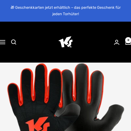
Direkt
🎁 Geschenkkarten jetzt erhältlich – das perfekte Geschenk für
zum
jeden Torhüter!
Inhalt
KEEPERsport
Suisse
0
Navigation