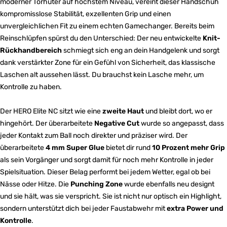
moderner Torhüter auf höchstem Niveau, vereint dieser Handschuh
kompromisslose Stabilität, exzellenten Grip und einen
unvergleichlichen Fit zu einem echten Gamechanger. Bereits beim
Reinschlüpfen spürst du den Unterschied: Der neu entwickelte
Knit-
Rückhandbereich
schmiegt sich eng an dein Handgelenk und sorgt
dank verstärkter Zone für ein Gefühl von Sicherheit, das klassische
Laschen alt aussehen lässt. Du brauchst kein Lasche mehr, um
Kontrolle zu haben.
Der HERO Elite NC sitzt wie eine
zweite Haut
und bleibt dort, wo er
hingehört. Der überarbeitete
Negative Cut
wurde so angepasst, dass
jeder Kontakt zum Ball noch direkter und präziser wird. Der
überarbeitete
4 mm Super Glue
bietet dir rund
10 Prozent mehr Grip
als sein Vorgänger und sorgt damit für noch mehr Kontrolle in jeder
Spielsituation. Dieser Belag performt bei jedem Wetter, egal ob bei
Nässe oder Hitze. Die
Punching Zone
wurde ebenfalls neu designt
und sie hält, was sie verspricht. Sie ist nicht nur optisch ein Highlight,
sondern unterstützt dich bei jeder Faustabwehr mit
extra Power und
Kontrolle
.