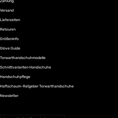
Zahlung
Versand
Lieferzeiten
Retouren
Größeninfo
Glove Guide
Torwarthandschuhmodelle
Schnittvarianten Handschuhe
Handschuhpflege
Haftschaum-Ratgeber Torwarthandschuhe
Newsletter
Land/Region
Sprache