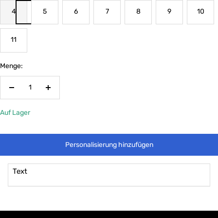
4
5
6
7
8
9
10
11
Menge:
Menge
Menge
verringern
erhöhen
Auf Lager
Personalisierung hinzufügen
Text