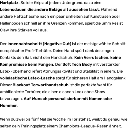
Hartplatz
. Solider Grip auf jedem Untergrund, dazu eine
Lebensdauer, die andere Beläge alt aussehen lässt
. Während
andere Haftschäume nach ein paar Einheiten auf Kunstrasen oder
Hallenboden schnell an ihre Grenzen kommen, spielt die 3mm Resist
Claw ihre Stärken voll aus.
Der
Innennahtschnitt (Negative Cut)
ist der meistgewählte Schnitt
europäischer Profi-Torhüter. Deine Hand spürt dank des engen
Kontakts den Ball, nicht den Handschuh.
Kein Verrutschen, keine
Kompromisse beim Fangen.
Der
Soft Tech Body
mit verstärkter
Latex-Oberhand liefert Atmungsaktivität und Stabilität in einem. Die
vollelastische Latex-Lasche
sorgt für sicheren Halt am Handgelenk.
Dieser
Blackout Torwarthandschuh
ist die perfekte Wahl für
ambitionierte Torhüter, die einen cleanen Look ohne Show
bevorzugen.
Auf Wunsch personalisierbar mit Namen oder
Nummer.
Wenn du zwei bis fünf Mal die Woche im Tor stehst, weißt du genau, wie
selten dein Trainingsplatz einem Champions-League-Rasen ähnelt.