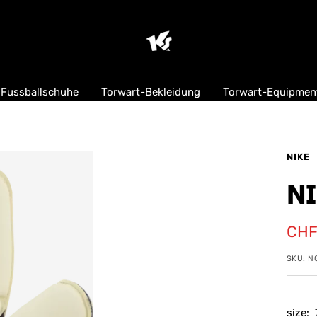
KEEPERsport
Suisse
Fussballschuhe
Torwart-Bekleidung
Torwart-Equipmen
NIKE
NI
Ang
CHF
SKU:
N
size: