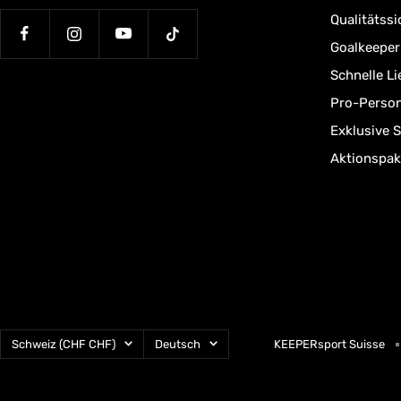
Qualitätssi
Goalkeepe
Schnelle L
Pro-Person
Exklusive 
Aktionspak
Land/Region
Sprache
Schweiz (CHF CHF)
Deutsch
KEEPERsport Suisse