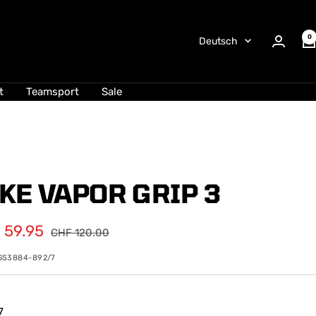
0
Sprache
Deutsch
t
Teamsport
Sale
KE VAPOR GRIP 3
ebotspreis
 59.95
Regulärer
CHF 120.00
Preis
GS3884-892/7
7