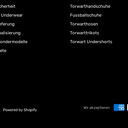
cherheit
Torwarthandschuhe
r Underwear
Fussballschuhe
ieferung
Torwarthosen
alisierung
Torwarttrikots
Sondermodelle
Torwart Undershorts
ete
Wir akzeptieren
Powered by Shopify