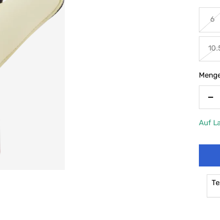
6
10.
Menge
Me
ve
Auf L
Te