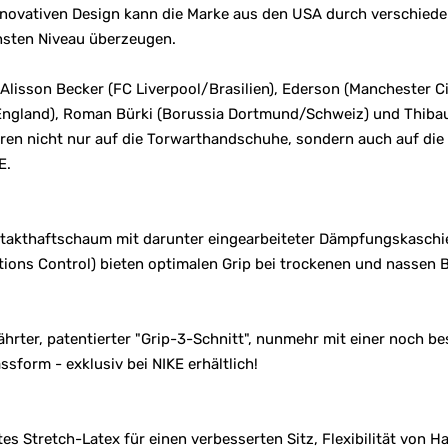
nnovativen Design kann die Marke aus den USA durch verschie
sten Niveau überzeugen.
lisson Becker (FC Liverpool/Brasilien), Ederson (Manchester Ci
England), Roman Bürki (Borussia Dortmund/Schweiz) und Thibau
en nicht nur auf die Torwarthandschuhe, sondern auch auf die 
E.
ntakthaftschaum mit darunter eingearbeiteter Dämpfungskasch
tions Control) bieten optimalen Grip bei trockenen und nassen
ährter, patentierter "Grip-3-Schnitt", nunmehr mit einer noch be
form - exklusiv bei NIKE erhältlich!
es Stretch-Latex für einen verbesserten Sitz, Flexibilität von 