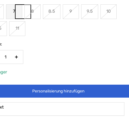
7
8
8.5
9
9.5
10
5
11
:
nge
Menge
rringern
erhöhen
ager
Personalisierung hinzufügen
xt