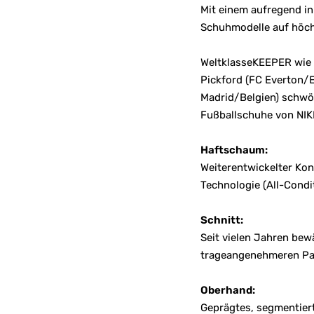
Mit einem aufregend i
Schuhmodelle auf höch
WeltklasseKEEPER wie A
Pickford (FC Everton/
Madrid/Belgien) schwör
Fußballschuhe von NIK
Haftschaum:
Weiterentwickelter Ko
Technologie (All-Condi
Schnitt:
Seit vielen Jahren bew
trageangenehmeren Pass
Oberhand:
Geprägtes, segmentiert