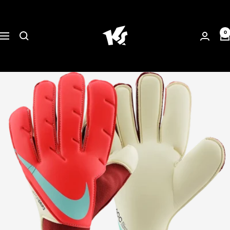
Direkt
KEEPERsport
zum
Suisse
Inhalt
0
Navigation