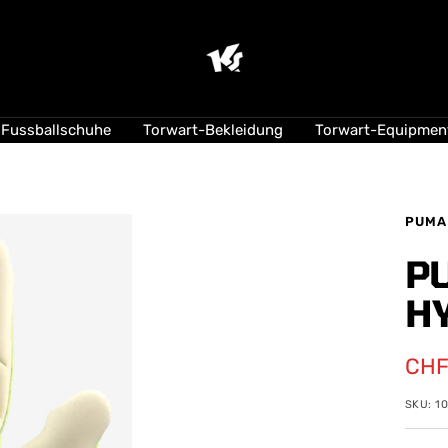
KEEPERsport
Suisse
Fussballschuhe
Torwart-Bekleidung
Torwart-Equipmen
PUMA
P
H
Ang
CHF
SKU:
1