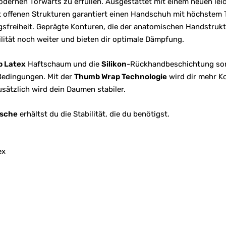
odernen Torwarts zu erfüllen. Ausgestattet mit einem neuen lei
it offenen Strukturen garantiert einen Handschuh mit höchstem
freiheit. Geprägte Konturen, die der anatomischen Handstrukt
lität noch weiter und bieten dir optimale Dämpfung.
p Latex
Haftschaum und die
Silikon
-Rückhandbeschichtung sor
 Bedingungen. Mit der
Thumb Wrap Technologie
wird dir mehr K
sätzlich wird dein Daumen stabiler.
asche
erhältst du die Stabilität, die du benötigst.
ex