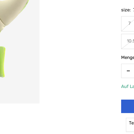
size:
7
10.
Menge
Me
ve
Auf L
Te