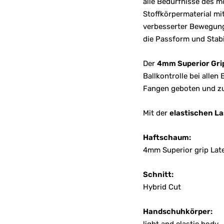
alle Bedürfnisse des m
Stoffkörpermaterial m
verbesserter Bewegungs
die Passform und Stabi
Der
4mm Superior Gri
Ballkontrolle bei allen
Fangen geboten und zu
Mit der
elastischen L
Haftschaum:
4mm Superior grip Lat
Schnitt:
Hybrid Cut
Handschuhkörper: