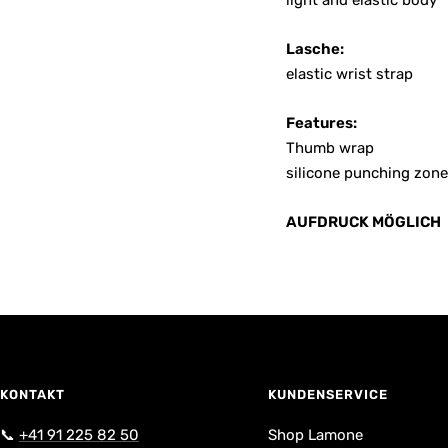
light and elastic body
Lasche:
elastic wrist strap
Features:
Thumb wrap
silicone punching zone
AUFDRUCK MÖGLICH
KONTAKT
KUNDENSERVICE
📞
+41 91 225 82 50
Shop Lamone