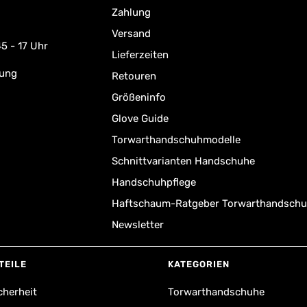
Zahlung
Versand
5 - 17 Uhr
Lieferzeiten
rung
Retouren
Größeninfo
Glove Guide
Torwarthandschuhmodelle
Schnittvarianten Handschuhe
Handschuhpflege
Haftschaum-Ratgeber Torwarthandsch
Newsletter
TEILE
KATEGORIEN
cherheit
Torwarthandschuhe