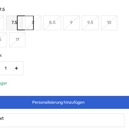
7.5
7.5
8
8.5
9
9.5
10
5
11
:
nge
Menge
rringern
erhöhen
ager
Personalisierung hinzufügen
xt