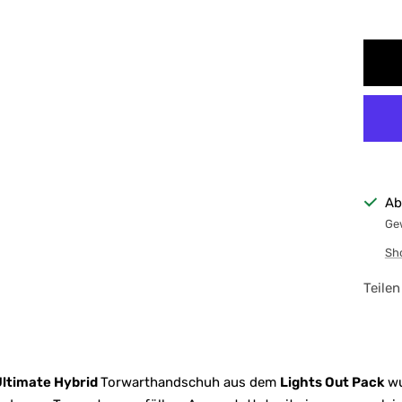
Ab
Gew
Sh
Teilen
ltimate Hybrid
Torwarthandschuh aus dem
Lights Out Pack
wu