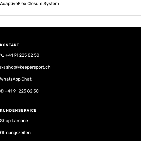
AdaptiveFlex Closure System
KONTAKT
📞
+41 91 225 82 50
✉️
shop@keepersport.ch
WhatsApp Chat:
✆
+41 91 225 82 50
KUNDENSERVICE
Shop Lamone
Öffnungszeiten