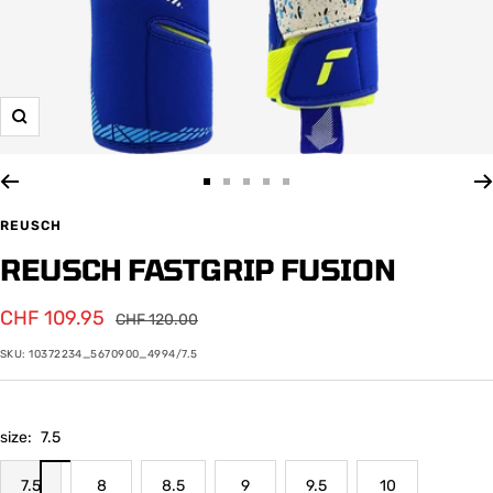
Zoom
Zur
Zur
Zur
Zur
Zur
Slide
Slide
Slide
Slide
Slide
REUSCH
1
2
3
4
5
REUSCH FASTGRIP FUSION
gehen
gehen
gehen
gehen
gehen
Angebotspreis
CHF 109.95
Regulärer
CHF 120.00
Preis
SKU:
10372234_5670900_4994/7.5
size:
7.5
7.5
8
8.5
9
9.5
10