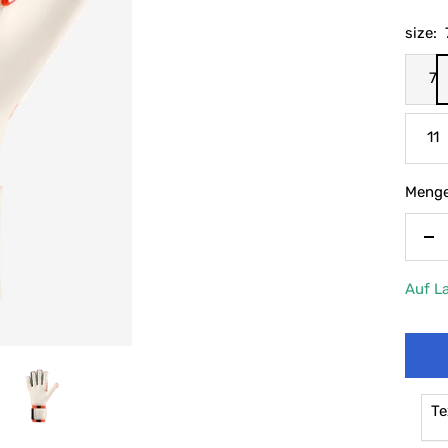
size:
7
11
Menge
Me
ve
Auf L
Te