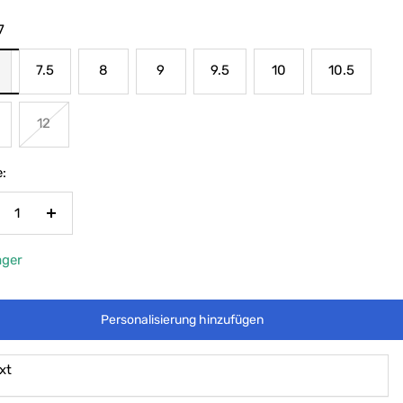
7
7.5
8
9
9.5
10
10.5
12
:
nge
Menge
rringern
erhöhen
ager
Personalisierung hinzufügen
xt