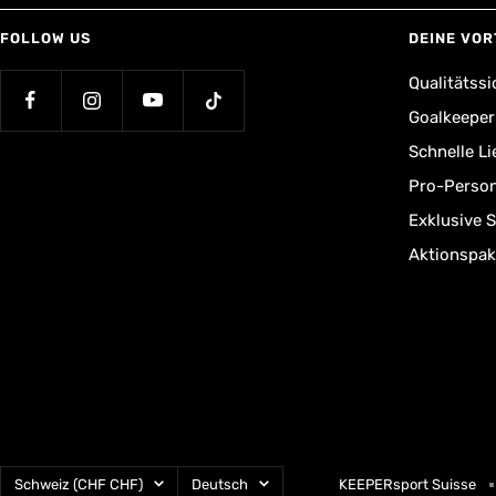
FOLLOW US
DEINE VOR
Qualitätssi
Goalkeepe
Schnelle L
Pro-Person
Exklusive 
Aktionspak
Land/Region
Sprache
Schweiz (CHF CHF)
Deutsch
KEEPERsport Suisse