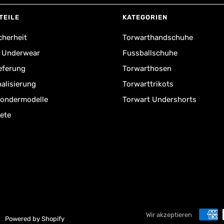
TEILE
KATEGORIEN
cherheit
Torwarthandschuhe
r Underwear
Fussballschuhe
ieferung
Torwarthosen
alisierung
Torwarttrikots
Sondermodelle
Torwart Undershorts
ete
Wir akzeptieren
Powered by Shopify