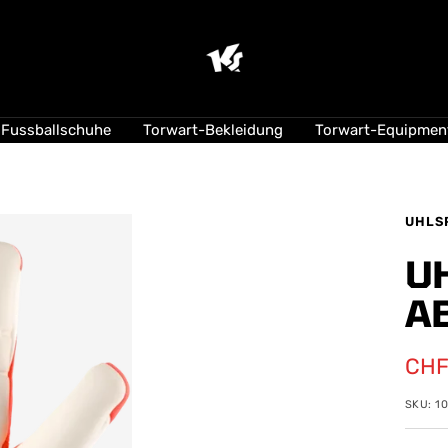
KEEPERsport
Suisse
Fussballschuhe
Torwart-Bekleidung
Torwart-Equipmen
UHLS
U
A
Ang
CHF
SKU:
1