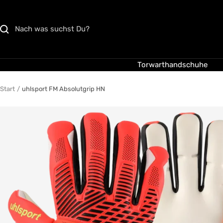
Direkt
zum
Inhalt
Torwarthandschuhe
Start
uhlsport FM Absolutgrip HN