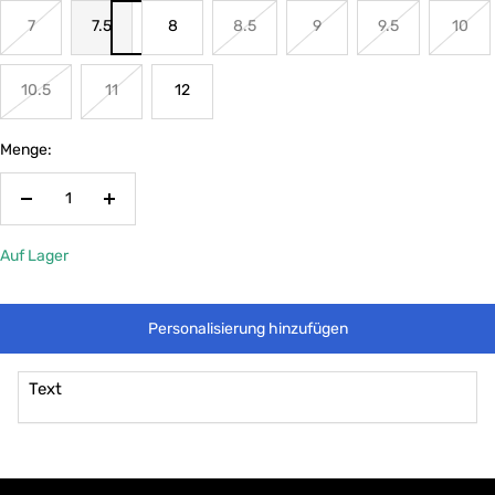
7
7.5
8
8.5
9
9.5
10
10.5
11
12
Menge:
Menge
Menge
verringern
erhöhen
Auf Lager
Personalisierung hinzufügen
Text