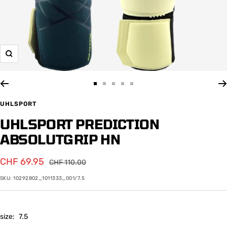
Zoom
Zur
Zur
Zur
Zur
Zur
Slide
Slide
Slide
Slide
Slide
UHLSPORT
1
2
3
4
5
UHLSPORT PREDICTION
gehen
gehen
gehen
gehen
gehen
ABSOLUTGRIP HN
Angebotspreis
CHF 69.95
Regulärer
CHF 110.00
Preis
SKU:
10292802_1011333_001/7.5
size:
7.5