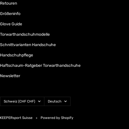
Retouren
Größeninfo
Glove Guide
Torwarthandschuhmodelle
Schnittvarianten Handschuhe
Handschuhpflege
Haftschaum-Ratgeber Torwarthandschuhe
Newsletter
Land/Region
Sprache
Schweiz (CHF CHF)
Deutsch
KEEPERsport Suisse
Powered by Shopify