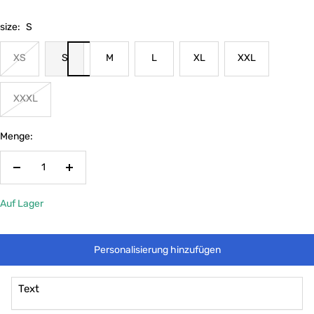
size:
S
XS
S
M
L
XL
XXL
XXXL
Menge:
Menge
Menge
verringern
erhöhen
Auf Lager
Personalisierung hinzufügen
Text