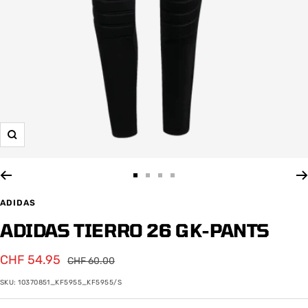
Zoom
Zur
Zur
Zur
Zur
Slide
Slide
Slide
Slide
ADIDAS
1
2
3
4
ADIDAS TIERRO 26 GK-PANTS
gehen
gehen
gehen
gehen
Angebotspreis
CHF 54.95
Regulärer
CHF 60.00
Preis
SKU:
10370851_KF5955_KF5955/S